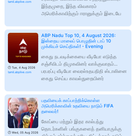
tamil.abplive.com
இந்தமுறை, இந்த விவகாரம்
அமெரிக்காவிற்கும் ஈரானுக்கும் இடையே
ABP Nadu Top 10, 4 August 2026:
இன்றைய மாலைப் பொழுதின் டாப் 10
முக்கியச் செய்திகள்! - Evening
கைது நடவடிக்கையை வீடியோ எடுத்த
சஞ்சீவிடம் திமுகவினர் வாக்குவாதம்...
🕑
Tue, 4 Aug 2026
பரபரப்பு வீடியோ வைரல்உதயநிதி ஸ்டாலினை
tamil.abplive.com
கைது செய்ய காவல்துறையினர்
பதவியைக் காப்பாற்றிக்கொள்ள
அமெரிக்காவின் உதவியை நாடும் FIFA
தலைவர்!
கோப்பை மற்றும் இதர கால்பந்து
தொடர்களின் பங்குகளைத் தனியாருக்கு
🕑
Wed, 05 Aug 2026