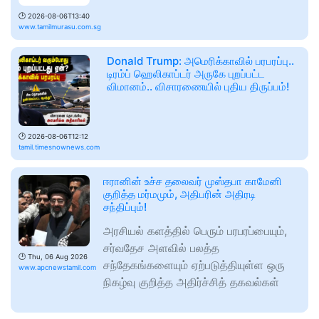
🕑
2026-08-06T13:40
www.tamilmurasu.com.sg
Donald Trump: அமெரிக்காவில் பரபரப்பு..
டிரம்ப் ஹெலிகாப்டர் அருகே புறப்பட்ட
விமானம்.. விசாரணையில் புதிய திருப்பம்!
🕑
2026-08-06T12:12
tamil.timesnownews.com
ஈரானின் உச்ச தலைவர் முஸ்தபா காமேனி
குறித்த மர்மமும், அதிபரின் அதிரடி
சந்திப்பும்!
அரசியல் களத்தில் பெரும் பரபரப்பையும்,
சர்வதேச அளவில் பலத்த
🕑
Thu, 06 Aug 2026
சந்தேகங்களையும் ஏற்படுத்தியுள்ள ஒரு
www.apcnewstamil.com
நிகழ்வு குறித்த அதிர்ச்சித் தகவல்கள்