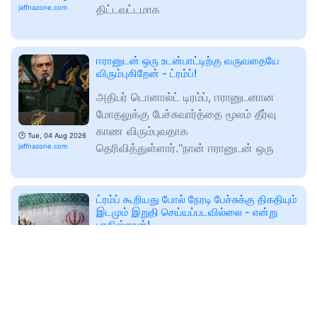
திட்டவட்டமாக
jaffnazone.com
ஈரானுடன் ஒரு உடன்பாட்டிற்கு வருவதையே
விரும்புகிறேன் - ட்ரம்ப்!
அதிபர் டொனால்ட் டிரம்ப், ஈரானுடனான
மோதலுக்கு பேச்சுவார்த்தை மூலம் தீர்வு
காண விரும்புவதாக
🕑
Tue, 04 Aug 2026
தெரிவித்துள்ளார்.“நான் ஈரானுடன் ஒரு
jaffnazone.com
ட்ரம்ப் கூறியது போல் நேரடி பேச்சுக்கு திகதியும்
இடமும் இறுதி செய்யப்படவில்லை - என்று
பாகிஸ்தான்!
அதிபர் ட்ரம்ப் கூறியது போல் அமெரிக்க -
ஈரான் நேரடி பேச்சுவார்த்தைக்கான
🕑
Tue, 04 Aug 2026
தேதியோ இடமோ இன்னும் இறுதி
jaffnazone.com
செய்யப்படவில்லை என்று பாகிஸ்தான் அரசு