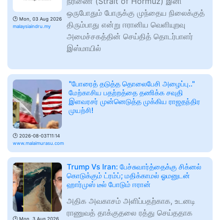
நீரிணை (Strait of Hormuz) இனி
ஒருபோதும் போருக்கு முந்தைய நிலைக்குத்
🕑
Mon, 03 Aug 2026
திரும்பாது என்று ஈரானிய வெளியுறவு
malaysiaindru.my
அமைச்சகத்தின் செய்தித் தொடர்பாளர்
இஸ்மாயில்
"போரைத் தடுத்த தொலைபேசி அழைப்பு.."
மேற்காசிய பதற்றத்தை தணிக்க சவுதி
இளவரசர் முன்னெடுத்த முக்கிய ராஜதந்திர
முயற்சி!
🕑
2026-08-03T11:14
www.malaimurasu.com
Trump Vs Iran: பேச்சுவார்த்தைக்கு சிக்னல்
கொடுக்கும் ட்ரம்ப்; மதிக்காமல் ஓமனுடன்
ஹார்முஸ் டீல் போடும் ஈரான்
அதிக அவகாசம் அளிப்பதற்காக, உடனடி
ராணுவத் தாக்குதலை ரத்து செய்ததாக
🕑
Mon, 3 Aug 2026