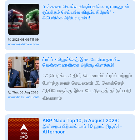
"மக்களை கொல்ல விரும்பவில்லை; ஈரானுடன்
ஒப்பந்தம் செய்யவே விரும்புகிறேன்" -
அமெரிக்க அதிபர் டிரம்ப்!
🕑
2026-08-06T11:09
www.maalaimalar.com
ட்ரம்ப் - ஹெக்செத் இடையே மோதலா?...
வெள்ளை மாளிகை அதிரடி விளக்கம்!
: அமெரிக்க அதிபர் டொனால்ட் ட்ரம்ப் மற்றும்
போர்த்துறைச் செயலாளர் பீட் ஹெக்செத்
ஆகியோருக்கு இடையே ஆயுதத் தட்டுப்பாடு
🕑
Thu, 06 Aug 2026
விவகாரம்
www.dinasuvadu.com
ABP Nadu Top 10, 5 August 2026:
இன்றைய பிற்பகல் டாப் 10 ஹாட் நியூஸ்! -
Afternoon