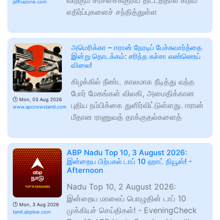
விற்கும் சர்ச்சைக்குரிய திட்டத்தால் கடும்
jaffnazone.com
எதிர்ப்புகளைச் சந்தித்துள்ள
அமெரிக்கா – ஈரான் நேரடிப் பேச்சுவார்த்தை
இன்று தொடக்கம்: சரிந்த கச்சா எண்ணெய்
விலை!
கிழக்கில் நீண்ட காலமாக நீடித்து வந்த
போர் மேகங்கள் விலகி, அமைதிக்கான
🕑
Mon, 03 Aug 2026
புதிய நம்பிக்கை துளிர்விட்டுள்ளது. ஈரான்
www.apcnewstamil.com
மீதான ராணுவத் தாக்குதல்களைத்
ABP Nadu Top 10, 3 August 2026:
இன்றைய பிற்பகல் டாப் 10 ஹாட் நியூஸ்! -
Afternoon
Nadu Top 10, 2 August 2026:
இன்றைய மாலைப் பொழுதின் டாப் 10
🕑
Mon, 3 Aug 2026
முக்கியச் செய்திகள்! - EveningCheck
tamil.abplive.com