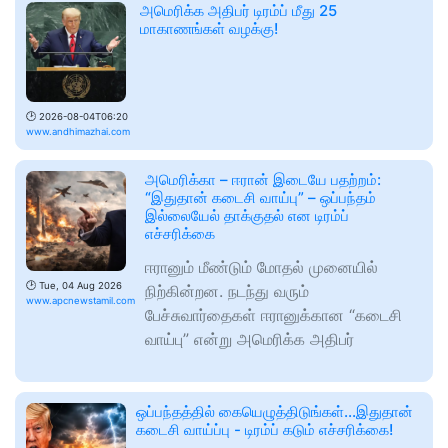
அமெரிக்க அதிபர் டிரம்ப் மீது 25
மாகாணங்கள் வழக்கு!
🕑
2026-08-04T06:20
www.andhimazhai.com
அமெரிக்கா – ஈரான் இடையே பதற்றம்:
“இதுதான் கடைசி வாய்பு” – ஒப்பந்தம்
இல்லையேல் தாக்குதல் என டிரம்ப்
எச்சரிக்கை
ஈரானும் மீண்டும் மோதல் முனையில்
🕑
Tue, 04 Aug 2026
நிற்கின்றன. நடந்து வரும்
www.apcnewstamil.com
பேச்சுவார்தைகள் ஈரானுக்கான “கடைசி
வாய்பு” என்று அமெரிக்க அதிபர்
ஒப்பந்தத்தில் கையெழுத்திடுங்கள்...இதுதான்
கடைசி வாய்ப்பு - டிரம்ப் கடும் எச்சரிக்கை!