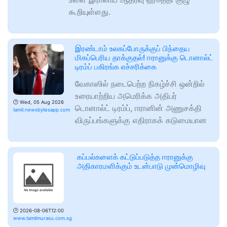
கூறியுள்ளது.
இரண்டாம் உலகப்போருக்குப் பிந்தைய
மிகப்பெரிய தாக்குதல்! ஈரானுக்கு டொனால்ட்
டிரம்ப் பகிரங்க எச்சரிக்கை
வேகாஸில் நடைபெற்ற நிகழ்ச்சி ஒன்றில்
உரையாற்றிய அமெரிக்க அதிபர்
🕑
Wed, 05 Aug 2026
டொனால்ட் டிரம்ப், ஈரானின் அணுசக்தி
tamil.newsbytesapp.com
விருப்பங்களுக்கு எதிராகக் கடுமையான
கப்பல்களைக் கட்டுப்படுத்த ஈரானுக்கு
அதிகாரமளிக்கும் உடன்பாடு முன்மொழிவு
🕑
2026-08-06T12:00
www.tamilmurasu.com.sg