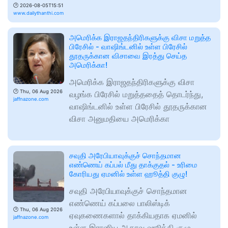
🕑
2026-08-05T15:51
www.dailythanthi.com
அமெரிக்க இராஜதந்திரிகளுக்கு விசா மறுத்த
பிரேசில் - வாஷிங்டனில் உள்ள பிரேசில்
தூதருக்கான விசாவை இரத்து செய்த
அமெரிக்கா!
அமெரிக்க இராஜதந்திரிகளுக்கு விசா
🕑
Thu, 06 Aug 2026
வழங்க பிரேசில் மறுத்ததைத் தொடர்ந்து,
jaffnazone.com
வாஷிங்டனில் உள்ள பிரேசில் தூதருக்கான
விசா அனுமதியை அமெரிக்கா
சவுதி அரேபியாவுக்குச் சொந்தமான
எண்ணெய் கப்பல் மீது தாக்குதல் - உரிமை
கோரியது ஏமனில் உள்ள ஹூத்தி குழு!
சவுதி அரேபியாவுக்குச் சொந்தமான
எண்ணெய் கப்பலை பாலிஸ்டிக்
🕑
Thu, 06 Aug 2026
ஏவுகணைகளால் தாக்கியதாக ஏமனில்
jaffnazone.com
உள்ள இரானிய ஆதரவு ஹூத்தி குழு