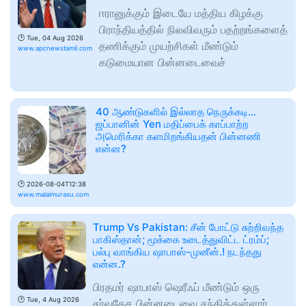
ஈரானுக்கும் இடையே மத்திய கிழக்கு
பிராந்தியத்தில் நிலவிவரும் பதற்றங்களைத்
🕑
Tue, 04 Aug 2026
தணிக்கும் முயற்சிகள் மீண்டும்
www.apcnewstamil.com
கடுமையான பின்னடைவைச்
40 ஆண்டுகளில் இல்லாத நெருக்கடி...
ஜப்பானின் Yen மதிப்பைக் காப்பாற்ற
அமெரிக்கா களமிறங்கியதன் பின்னணி
என்ன?
🕑
2026-08-04T12:38
www.malaimurasu.com
Trump Vs Pakistan: சீன் போட்டு சுற்றிவந்த
பாகிஸ்தான்; மூக்கை உடைத்துவிட்ட ட்ரம்ப்;
பல்பு வாங்கிய ஷாபாஸ்-முனீன்.! நடந்தது
என்ன.?
பிரதமர் ஷாபாஸ் ஷெரீஃப் மீண்டும் ஒரு
🕑
Tue, 4 Aug 2026
சர்வதேச பின்னடைவை சந்தித்துள்ளார்.