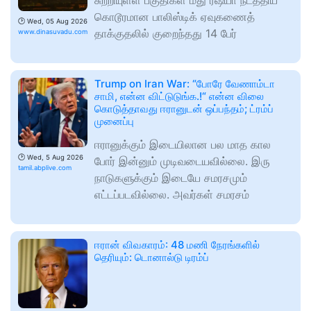
சுற்றியுள்ள பகுதிகள் மீது ரஷ்யா நடத்திய
கொடூரமான பாலிஸ்டிக் ஏவுகணைத்
🕑
Wed, 05 Aug 2026
தாக்குதலில் குறைந்தது 14 பேர்
www.dinasuvadu.com
Trump on Iran War: “போரே வேணாம்டா
சாமி, என்ன விட்டுடுங்க.!“ என்ன விலை
கொடுத்தாவது ஈரானுடன் ஒப்பந்தம்; ட்ரம்ப்
முனைப்பு
ஈரானுக்கும் இடையிலான பல மாத கால
🕑
Wed, 5 Aug 2026
போர் இன்னும் முடிவடையவில்லை. இரு
tamil.abplive.com
நாடுகளுக்கும் இடையே சமரசமும்
எட்டப்படவில்லை. அவர்கள் சமரசம்
ஈரான் விவகாரம்: 48 மணி நேரங்களில்
தெரியும்: டொனால்டு டிரம்ப்