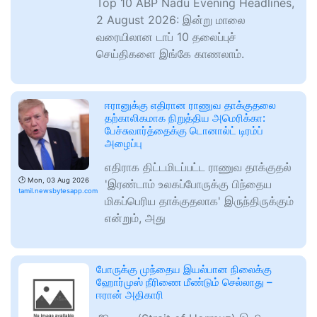
Top 10 ABP Nadu Evening Headlines,
2 August 2026: இன்று மாலை
வரையிலான டாப் 10 தலைப்புச்
செய்திகளை இங்கே காணலாம்.
ஈரானுக்கு எதிரான ராணுவ தாக்குதலை
தற்காலிகமாக நிறுத்திய அமெரிக்கா:
பேச்சுவார்த்தைக்கு டொனால்ட் டிரம்ப்
அழைப்பு
எதிராக திட்டமிடப்பட்ட ராணுவ தாக்குதல்
🕑
Mon, 03 Aug 2026
'இரண்டாம் உலகப்போருக்கு பிந்தைய
tamil.newsbytesapp.com
மிகப்பெரிய தாக்குதலாக' இருந்திருக்கும்
என்றும், அது
போருக்கு முந்தைய இயல்பான நிலைக்கு
ஹோர்முஸ் நீரிணை மீண்டும் செல்லாது –
ஈரான் அதிகாரி