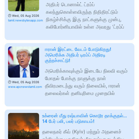
அதிபர் டொனால்ட் ட்ரம்ப்
கலந்துகொள்ளவிருந்த நிதிதிரட்டும்
🕑
Wed, 05 Aug 2026
நிகழ்ச்சிக்கு இரு நாட்களுக்கு முன்பு,
tamil.newsbytesapp.com
கலிபோர்னியாவில் உள்ள அவரது 'ட்ரம்ப்
ஈரான் இரட்டை வேடம் போடுகிறது!
அமெரிக்க அதிபர் டிரம்ப் அதிரடி
குற்றச்சாட்டு!​
அமெரிக்காவுக்கும் இடையே நிலவி வரும்
மோதல் போக்கு நாளுக்கு நாள்
🕑
Wed, 05 Aug 2026
தீவிரமடைந்து வரும் நிலையில், ஈரான்
www.apcnewstamil.com
தலைவர்கள் தனியுரிமை முறையில்
உக்ரைன் மீது ரஷ்யாவின் கொடூர தாக்குதல்...
14 பேர் பலி, பலர் படுகாயம்!
தலைநகர் கீவ் (Kyiv) மற்றும் அதனைச்