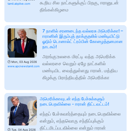
கூறிய சில நாட்களுக்குப் பிறகு, ஈரானுடன்
tamil.abplive.com
திங்கள்கிழமை
7 நாளில் சரணடைந்த வல்லரசு அமெரிக்கா! –
ஈரானின் இரும்புத் தாக்குதலில் மண்டியிட்டு
ஓடும் டொனால்ட் ட்ரம்பின் கோழைத்தனமான
நாடகம்!
அரங்கு:உலகை மிரட்டி வந்த அமெரிக்க
🕑
Mon, 03 Aug 2026
வல்லரசை வெறும் ஏழே நாட்களில்
www.apcnewstamil.com
மண்டியிட வைத்துள்ளது ஈரான். மத்திய
கிழக்கு பிராந்தியத்தில் அமெரிக்கா
அமெரிக்காவுடன் எந்த பேச்சுக்களும்
நடைபெறவில்லை - ஈரான் திட்டவட்டம்!
எந்தப் பேச்சுவார்த்தையும் நடைபெறவில்லை
என்றும், எந்தவொரு சந்திப்புக்கும்
திட்டமிடப்படவில்லை என்றும் ஈரான்
🕑
Tue, 04 Aug 2026