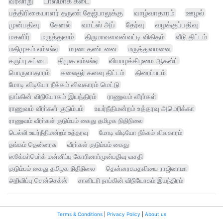
வரலாறு
டாஸ்மாக் கடை
பத்திரிகையாளர் தருண் தேஜ்பாலுக்கு
வாழ்வாதாரம்
ஊழல்
முன்பதிவு
சேனல்
வாட்ஸ் அப்
தேர்வு
வழக்குப்பதிவு
மகளிர்
மருத்துவம்
திருமாவளவன்வட்டி விகிதம்
வீடு திட்டம்
மதிமுகம் எம்எல்ஏ
மரண தண்டனை
மருத்துவமனை
கருப்பு சட்டை
திமுக எம்எல்ஏ
வியாழக்கிழமை ஆகஸ்ட்
பொருளாதாரம்
கலைஞர் கனவு திட்டம்
திரைப்படம்
மோடி விடியோ நீக்கம் விவகாரம் மெட்டு
நாப்கின் விநியோகம் இயந்திரம்
ராணுவம் வீரா்கள்
ராணுவம் வீரா்கள் குடும்பம்
உயர்நீதிமன்றம் உத்தரவு அமெரிக்கா
ராணுவம் வீரா்கள் குடும்பம் கைது தமிழக நிதிநிலை
டெல்லி உயர்நீதிமன்றம் உத்தரவு
மோடி விடியோ நீக்கம் விவகாரம்
தங்கம் தென்னரசு
வீரா்கள் குடும்பம் கைது
ஸூக்கா்பொ்க் மன்னிப்பு கோரினாா்முன்பதிவு வசதி
குடும்பம் கைது தமிழக நிதிநிலை
தென்னரசுபதவியை ராஜினாமா
அறிவிப்பு சென்செக்ஸ்
சானிடரி நாப்கின் விநியோகம் இயந்திரம்
Terms & Conditions
|
Privacy Policy
|
About us