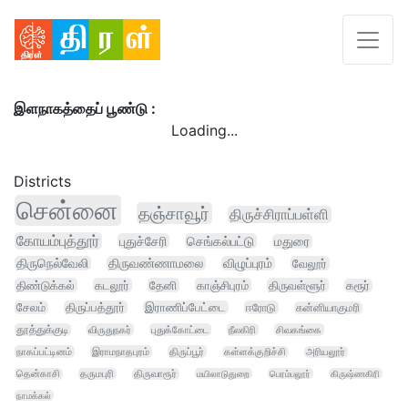
இளநாகத்தைப் பூண்டு :
Loading...
Districts
சென்னை
தஞ்சாவூர்
திருச்சிராப்பள்ளி
கோயம்புத்தூர்
புதுச்சேரி
செங்கல்பட்டு
மதுரை
திருநெல்வேலி
திருவண்ணாமலை
விழுப்புரம்
வேலூர்
திண்டுக்கல்
கடலூர்
தேனி
காஞ்சிபுரம்
திருவள்ளூர்
கரூர்
சேலம்
திருப்பத்தூர்
இராணிப்பேட்டை
ஈரோடு
கன்னியாகுமரி
தூத்துக்குடி
விருதுநகர்
புதுக்கோட்டை
நீலகிரி
சிவகங்கை
நாகப்பட்டினம்
இராமநாதபுரம்
திருப்பூர்
கள்ளக்குறிச்சி
அரியலூர்
தென்காசி
தருமபுரி
திருவாரூர்
மயிலாடுதுறை
பெரம்பலூர்
கிருஷ்ணகிரி
நாமக்கல்