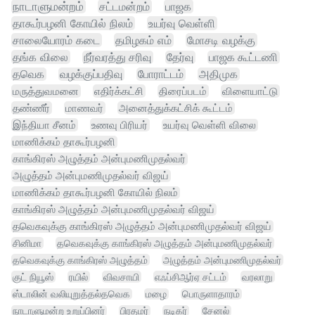
நாடாளுமன்றம்
சட்டமன்றம்
பாஜக
தாகூர்பழனி கோயில் நிலம்
உயர்வு வெள்ளி
சாலையோரம் கடை
தமிழகம் எம்
மோசடி வழக்கு
தங்க விலை
நீர்வரத்து சரிவு
தேர்வு
பாஜக கூட்டணி
தவெக
வழக்குப்பதிவு
போராட்டம்
அதிமுக
மருத்துவமனை
எதிர்க்கட்சி
திரைப்படம்
விளையாட்டு
தண்ணீர்
மாணவர்
அனைத்துக்கட்சிக் கூட்டம்
இந்தியா சீனம்
உணவு பிரியர்
உயர்வு வெள்ளி விலை
மாணிக்கம் தாகூர்பழனி
காங்கிரஸ் அழுத்தம் அன்புமணிமுதல்வர்
அழுத்தம் அன்புமணிமுதல்வர் விஜய்
மாணிக்கம் தாகூர்பழனி கோயில் நிலம்
காங்கிரஸ் அழுத்தம் அன்புமணிமுதல்வர் விஜய்
தவெகவுக்கு காங்கிரஸ் அழுத்தம் அன்புமணிமுதல்வர் விஜய்
சினிமா
தவெகவுக்கு காங்கிரஸ் அழுத்தம் அன்புமணிமுதல்வர்
தவெகவுக்கு காங்கிரஸ் அழுத்தம்
அழுத்தம் அன்புமணிமுதல்வர்
குட் நியூஸ்
ரயில்
விவசாயி
எஃப்சிஆர்ஏ சட்டம்
வரலாறு
ஸ்டாலின் வலியுறுத்தல்தவெக
மழை
பொருளாதாரம்
நாடாளுமன்ற உறுப்பினர்
பிரதமர்
நடிகர்
சேனல்