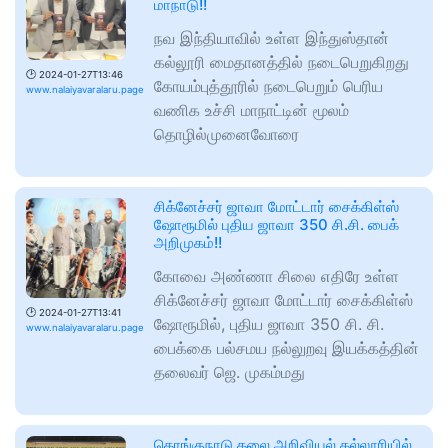
மாநாடு!!
நவ இந்தியாவில் உள்ள இந்துஸ்தான்
கல்லூரி மைதானத்தில் நடைபெறுகிறது
🕑
2024-01-27T13:46
கோயம்புத்தூரில் நடைபெறும் பெரிய
www.nalaiyavaralaru.page
வணிக உச்சி மாநாட்டின் மூலம்
தொழில்முனைவோரை
சிக்னேச்சர் ஜாவா மோட்டார் சைக்கிள்ஸ்
ஷோரூமில் புதிய ஜாவா 350 சி.சி. பைக்
அறிமுகம்!!
கோவை அண்ணா சிலை எதிரே உள்ள
சிக்னேச்சர் ஜாவா மோட்டார் சைக்கிள்ஸ்
🕑
2024-01-27T13:41
ஷோரூமில், புதிய ஜாவா 350 சி. சி.
www.nalaiyavaralaru.page
பைக்கை பல்சமய நல்லுறவு இயக்கத்தின்
தலைவர் ஜெ. முகம்மது
கொங்குநாடு கலை அறிவியல் கல்லூரியில்