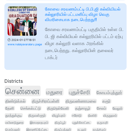
கோவை சரவணம்பட்டி பி.பி.ஜி கல்வியியல்
கல்லுாரியில் பட்டமளிப்பு விழா வெகு
விமரிசையாக நடைபெற்றது!!
கோவை சரவணம்பட்டி பகுதியில் உள்ள பி.
பி. ஜி கல்வியியல் கல்லூரியில் பட்டம் ஏற்பு
🕑
2024-01-27T18:51
விழா கல்லூரி வளாக அரங்கில்
www.nalaiyavaralaru.page
நடைபெற்றது. கல்லுாரியின் தலைவர்
டாக்டர்
Districts
சென்னை
மதுரை
புதுச்சேரி
கோயம்புத்தூர்
திண்டுக்கல்
திருச்சிராப்பள்ளி
திருவண்ணாமலை
கரூர்
தேனி
செங்கல்பட்டு
திருநெல்வேலி
தஞ்சாவூர்
சேலம்
வேலூர்
தூத்துக்குடி
திருவள்ளூர்
விழுப்புரம்
ஈரோடு
நீலகிரி
விருதுநகர்
மயிலாடுதுறை
இராமநாதபுரம்
திருப்பூர்
புதுக்கோட்டை
தருமபுரி
பெரம்பலூர்
இராணிப்பேட்டை
திருப்பத்தூர்
கடலூர்
காஞ்சிபுரம்