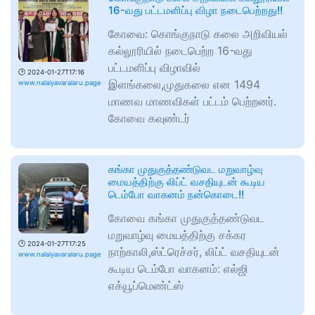
16-வது பட்டமளிப்பு விழா நடைபெற்றது!!
கோவை: கொங்குநாடு கலை அறிவியல்
கல்லூரியில் நடைபெற்ற 16-வது
பட்டமளிப்பு விழாவில்
🕑
2024-01-27T17:16
இளங்கலை,முதுகலை என 1494
www.nalaiyavaralaru.page
மாணவ மாணவிகள் பட்டம் பெற்றனர்.
கோவை கவுண்டர்
கங்கா முதுகுத்தண்டுவட மறுவாழ்வு
மையத்திற்கு லிப்ட் வசதியுடன் கூடிய
டெம்போ வாகனம் நன்கொடை!!
கோவை கங்கா முதுகுத்தண்டுவட
மறுவாழ்வு மையத்திற்கு சக்கர
🕑
2024-01-27T17:25
நாற்காலி,ஸ்ட்ரெச்சர், லிப்ட் வசதியுடன்
www.nalaiyavaralaru.page
கூடிய டெம்போ வாகனம்: எல்ஜி
எக்யூப்மெண்ட்ஸ்