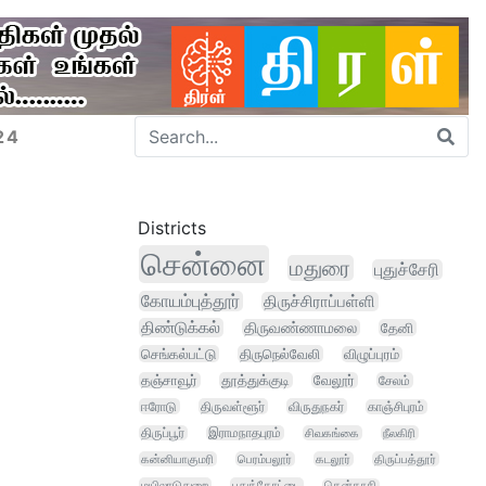
24
Districts
சென்னை
மதுரை
புதுச்சேரி
கோயம்புத்தூர்
திருச்சிராப்பள்ளி
திண்டுக்கல்
திருவண்ணாமலை
தேனி
செங்கல்பட்டு
திருநெல்வேலி
விழுப்புரம்
தஞ்சாவூர்
தூத்துக்குடி
வேலூர்
சேலம்
ஈரோடு
திருவள்ளூர்
விருதுநகர்
காஞ்சிபுரம்
திருப்பூர்
இராமநாதபுரம்
சிவகங்கை
நீலகிரி
கன்னியாகுமரி
பெரம்பலூர்
கடலூர்
திருப்பத்தூர்
மயிலாடுதுறை
புதுக்கோட்டை
தென்காசி