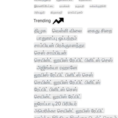
இராணிப்பேட்டை
நாமக்கல்
தருமபுரி
கள்ளக்குறிச்சி
அரியலூர்
திருவாரூர்
நாகப்பட்டினம்
Trending
திமுக
வெள்ளி விலை
கைது சிறை
பாதுகாப்பு ஒப்பந்தம்
சாம்பியன் பிரக்ஞானந்தா
செஸ் சாம்பியன்
செயின்ட் லூயிஸ் ரேப்பிட் பிளிட்ஸ் செஸ்
அஜிங்க்யா ரஹானே
லூயிஸ் ரேப்பிட் பிளிட்ஸ் செஸ்
செயின்ட் லூயிஸ் ரேப்பிட் பிளிட்ஸ்
ரேப்பிட் பிளிட்ஸ் செஸ்
செயின்ட் லூயிஸ் ரேப்பிட்
ஐரோப்பா டி20 பிரீமியர்
அமெரிக்கா செயின்ட் லூயிஸ் ரேப்பிட்
வாழ்த்து இந்தியா இலங்கை டெஸ்ட் தொடர்