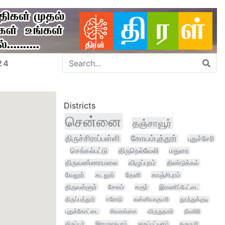
24
Districts
சென்னை
தஞ்சாவூர்
திருச்சிராப்பள்ளி
கோயம்புத்தூர்
புதுச்சேரி
செங்கல்பட்டு
திருநெல்வேலி
மதுரை
திருவண்ணாமலை
விழுப்புரம்
திண்டுக்கல்
வேலூர்
கடலூர்
தேனி
காஞ்சிபுரம்
திருவள்ளூர்
சேலம்
கரூர்
இராணிப்பேட்டை
திருப்பத்தூர்
ஈரோடு
கன்னியாகுமரி
தூத்துக்குடி
புதுக்கோட்டை
சிவகங்கை
விருதுநகர்
நீலகிரி
திருப்பூர்
இராமநாதபுரம்
நாகப்பட்டினம்
தருமபுரி