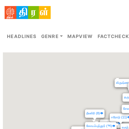
கர்நாடகம் (31)
👁
கோவா (10)
👁
HEADLINES
GENRE
MAPVIEW
FACTCHECK
கிருஷ்ணக
தரு
சேலம
நீலகிரி (8)
👁
ஈரோடு (11)

நாமக
திருப்பூர் (7)
👁
கோயம்புத்தூர் (36)
👁
கரூர்