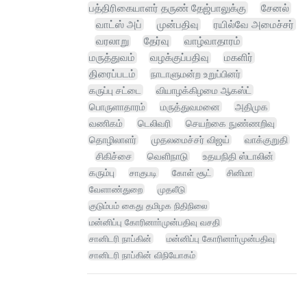
பத்திரிகையாளர் தருண் தேஜ்பாலுக்கு
சேனல்
வாட்ஸ் அப்
முன்பதிவு
ரயில்வே அமைச்சர்
வரலாறு
தேர்வு
வாழ்வாதாரம்
மருத்துவம்
வழக்குப்பதிவு
மகளிர்
திரைப்படம்
நாடாளுமன்ற உறுப்பினர்
கருப்பு சட்டை
வியாழக்கிழமை ஆகஸ்ட்
பொருளாதாரம்
மருத்துவமனை
அதிமுக
வணிகம்
டெலிவரி
செயற்கை நுண்ணறிவு
தொழிலாளர்
முதலமைச்சர் விஜய்
வாக்குறுதி
சிகிச்சை
வெளிநாடு
உதயநிதி ஸ்டாலின்
கரும்பு
சாகுபடி
கோள் சூட்
சினிமா
வேளாண்துறை
முதலீடு
குடும்பம் கைது தமிழக நிதிநிலை
மன்னிப்பு கோரினாா்முன்பதிவு வசதி
சானிடரி நாப்கின்
மன்னிப்பு கோரினாா்முன்பதிவு
சானிடரி நாப்கின் விநியோகம்