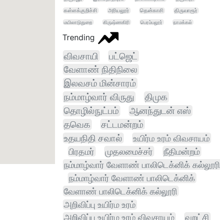
கள்ளக்குறிச்சி
அரியலூர்
தென்காசி
திருவாரூர்
மயிலாடுதுறை
கிருஷ்ணகிரி
பெரம்பலூர்
நாமக்கல்
Trending
விவசாயி
பட்ஜெட்
வேளாண் நிதிநிலை
இலவசம் மின்சாரம்
நம்மாழ்வார் விருது
திமுக
தொழில்நுட்பம்
ஆனந்துடன் எஸ்
தவெக
சட்டமன்றம்
உதயநிதி சவால்
உயிர்ம உரம் விவசாயம்
பிரதமர்
முதலமைச்சர்
நீதிமன்றம்
நம்மாழ்வார் வேளாண் பாலிடெக்னிக் கல்லூரி
நம்மாழ்வார் வேளாண் பாலிடெக்னிக்
வேளாண் பாலிடெக்னிக் கல்லூரி
அறிவிப்பு உயிர்ம உரம்
அறிவிப்பு உயிர்ம உரம் விவசாயம்
வறட்சி