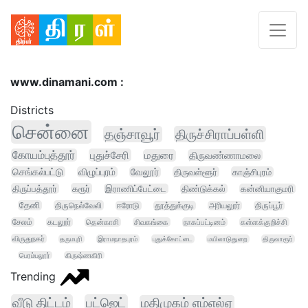
www.dinamani.com :
Districts
சென்னை
தஞ்சாவூர்
திருச்சிராப்பள்ளி
கோயம்புத்தூர்
புதுச்சேரி
மதுரை
திருவண்ணாமலை
செங்கல்பட்டு
விழுப்புரம்
வேலூர்
திருவள்ளூர்
காஞ்சிபுரம்
திருப்பத்தூர்
கரூர்
இராணிப்பேட்டை
திண்டுக்கல்
கன்னியாகுமரி
தேனி
திருநெல்வேலி
ஈரோடு
தூத்துக்குடி
அரியலூர்
திருப்பூர்
சேலம்
கடலூர்
தென்காசி
சிவகங்கை
நாகப்பட்டினம்
கள்ளக்குறிச்சி
விருதுநகர்
தருமபுரி
இராமநாதபுரம்
புதுக்கோட்டை
மயிலாடுதுறை
திருவாரூர்
பெரம்பலூர்
கிருஷ்ணகிரி
Trending
வீடு திட்டம்
பட்ஜெட்
மதிமுகம் எம்எல்ஏ