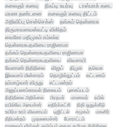
கலைஞர் கனவு
நிஃப்டி உயர்வு
டாஸ்மாக் கடை
மரண தண்டனை
கலைஞர் கனவு திட்டம்
அறிவிப்பு சென்செக்ஸ்
தங்கம் தென்னரசு
திருமாவளவன்வட்டி விகிதம்
வைகோ மதிமுகம் எம்எல்ஏ
தென்னரசுபதவியை ராஜினாமா
தங்கம் தென்னரசுபதவியை ராஜினாமா
தங்கம் தென்னரசுபதவியை
விவசாயி
வேளாண் நிதிநிலை
விஜய்
திமுக
தவெக
இலவசம் மின்சாரம்
தொழில்நுட்பம்
கட்டணம்
நம்மாழ்வார் விருது
சட்டமன்றம்
அனுப்பலாம்காவல் நிலையம்
புகைப்படம்
நிதிநிலை அறிக்கை
பிரதமர்
மாணவர்
ரயில்
ரயில்வே அமைச்சர்
எதிர்க்கட்சி
நிதி ஒதுக்கீடு
உயிர்ம உரம் விவசாயம்
டிஜிட்டல்
சமூகம்
மகளிர்
நீதிமன்றம்
முதலமைச்சர்
போராட்டம்
ராணுவம் வீரா்கள் குடும்பம் கைது தமிழக நிதிநிலை