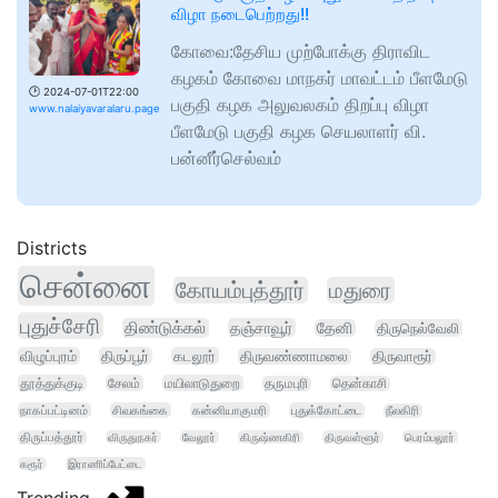
விழா நடைபெற்றது!!
கோவை:தேசிய முற்போக்கு திராவிட
கழகம் கோவை மாநகர் மாவட்டம் பீளமேடு
🕑
2024-07-01T22:00
பகுதி கழக அலுவலகம் திறப்பு விழா
www.nalaiyavaralaru.page
பீளமேடு பகுதி கழக செயலாளர் வி.
பன்னீர்செல்வம்
Districts
சென்னை
கோயம்புத்தூர்
மதுரை
புதுச்சேரி
திண்டுக்கல்
தஞ்சாவூர்
தேனி
திருநெல்வேலி
விழுப்புரம்
திருப்பூர்
கடலூர்
திருவண்ணாமலை
திருவாரூர்
தூத்துக்குடி
சேலம்
மயிலாடுதுறை
தருமபுரி
தென்காசி
நாகப்பட்டினம்
சிவகங்கை
கன்னியாகுமரி
புதுக்கோட்டை
நீலகிரி
திருப்பத்தூர்
விருதுநகர்
வேலூர்
கிருஷ்ணகிரி
திருவள்ளூர்
பெரம்பலூர்
கரூர்
இராணிப்பேட்டை