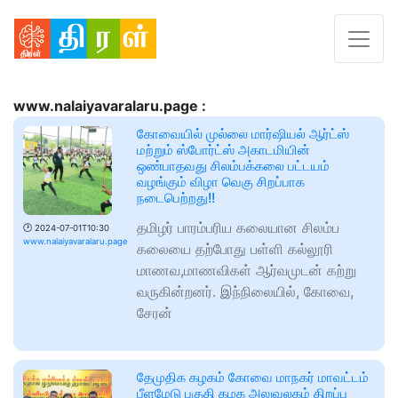
www.nalaiyavaralaru.page :
கோவையில் முல்லை மார்ஷியல் ஆர்ட்ஸ்
மற்றும் ஸ்போர்ட்ஸ் அகாடமியின்
ஒண்பாதவது சிலம்பக்கலை பட்டயம்
வழங்கும் விழா வெகு சிறப்பாக
நடைபெற்றது!!
தமிழர் பாரம்பரிய கலையான சிலம்ப
🕑
2024-07-01T10:30
www.nalaiyavaralaru.page
கலையை தற்போது பள்ளி கல்லூரி
மாணவ,மாணவிகள் ஆர்வமுடன் கற்று
வருகின்றனர். இந்நிலையில், கோவை,
சேரன்
தேமுதிக கழகம் கோவை மாநகர் மாவட்டம்
பீளமேடு பகுதி கழக அலுவலகம் திறப்பு