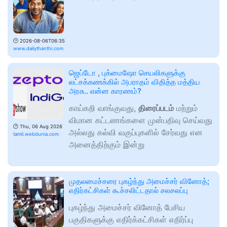
🕑
2026-08-06T06:35
www.dailythanthi.com
ஜெப்டோ , புக்மைஷோ செயலிகளுக்கு
லட்சக்கணக்கில் அபராதம் விதித்த மத்திய
அரசு.. என்ன காரணம்?
காய்கறி வாங்குவது,
திரைப்படம்
மற்றும்
விமான கட்டணங்களை முன்பதிவு செய்வது
🕑
Thu, 06 Aug 2026
அல்லது கல்வி வகுப்புகளில் சேர்வது என
tamil.webdunia.com
அனைத்திற்கும் இன்று
முதலமைச்சரை புகழ்ந்து அமைச்சர் வினோத்;
எதிர்கட்சிகள் கூச்சலிட்டதால் சலசலப்பு
புகழ்ந்து அமைச்சர் வினோத் பேசிய
பகுதிகளுக்கு எதிர்க்கட்சிகள் எதிர்ப்பு