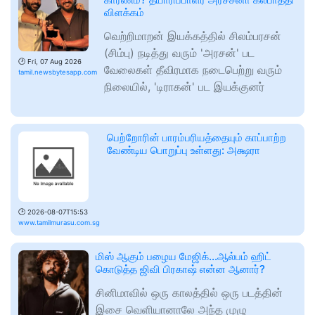
விளக்கம்
வெற்றிமாறன் இயக்கத்தில் சிலம்பரசன்
(சிம்பு) நடித்து வரும் 'அரசன்' பட
🕑
Fri, 07 Aug 2026
வேலைகள் தீவிரமாக நடைபெற்று வரும்
tamil.newsbytesapp.com
நிலையில், 'டிராகன்' பட இயக்குனர்
பெற்றோரின் பாரம்பரியத்தையும் காப்பாற்ற
வேண்டிய பொறுப்பு உள்ளது: அக்ஷரா
🕑
2026-08-07T15:53
www.tamilmurasu.com.sg
மிஸ் ஆகும் பழைய மேஜிக்...ஆல்பம் ஹிட்
கொடுத்த ஜிவி பிரகாஷ் என்ன ஆனார்?
சினிமாவில் ஒரு காலத்தில் ஒரு படத்தின்
இசை வெளியானாலே அந்த முழு