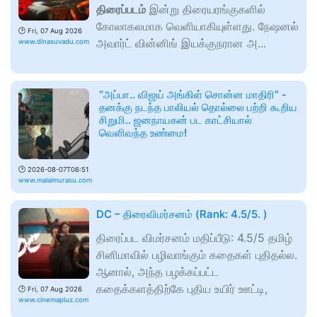
திரைப்படம்
இன்று திரையரங்குகளில்
கோலாகலமாக வெளியாகியுள்ளது. நேஷனல்
🕑
Fri, 07 Aug 2026
அவார்ட் வின்னிங் இயக்குநரான அ...
www.dinasuvadu.com
“அப்பா.. விஜய் அங்கிள் சொன்ன மாதிரி” -
தனக்கு நடந்த பாலியல் தொல்லை பற்றி கூறிய
சிறுமி.. ஜனநாயகன் பட காட்சியால்
வெளிவந்த உண்மை!
🕑
2026-08-07T06:51
www.malaimurasu.com
DC – திரைவிமர்சனம் (Rank: 4.5/5. )
திரைப்பட விமர்சனம் மதிப்பீடு: 4.5/5 தமிழ்
சினிமாவில் பழிவாங்கும் கதைகள் புதிதல்ல.
ஆனால், அந்த பழக்கப்பட்ட
கதைக்களத்திற்கே புதிய உயிர் ஊட்டி,
🕑
Fri, 07 Aug 2026
www.cinemapluz.com