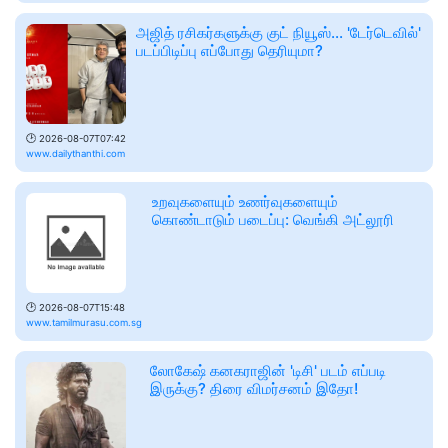
அஜித் ரசிகர்களுக்கு குட் நியூஸ்... 'டேர்டெவில்'
படப்பிடிப்பு எப்போது தெரியுமா?
🕑
2026-08-07T07:42
www.dailythanthi.com
உறவுகளையும் உணர்வுகளையும்
கொண்டாடும் படைப்பு: வெங்கி அட்லூரி
🕑
2026-08-07T15:48
www.tamilmurasu.com.sg
லோகேஷ் கனகராஜின் 'டிசி' படம் எப்படி
இருக்கு? திரை விமர்சனம் இதோ!