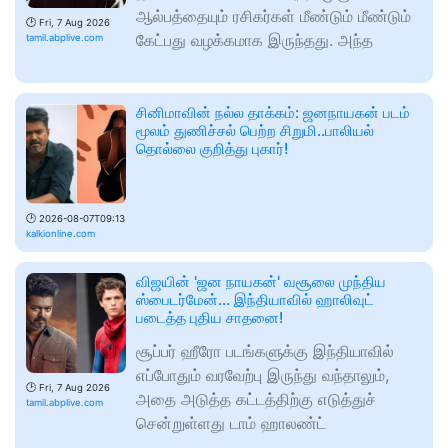
ஆல்பத்தையும் ரசிகர்கள் மீண்டும் மீண்டும்
🕑
Fri, 7 Aug 2026
கேட்பது வழக்கமாக இருந்தது. அந்த
tamil.abplive.com
சினிமாவின் நல்ல தாக்கம்: ஜனநாயகன் படம்
மூலம் துணிச்சல் பெற்ற சிறுமி..பாலியல்
தொல்லை குறித்து புகார்!
🕑
2026-08-07T09:13
kalkionline.com
விஜயின் 'ஜன நாயகன்' வசூலை முந்திய
ஸ்பைடர்மேன்... இந்தியாவில் ஹாலிவுட்
படைத்த புதிய சாதனை!
சூப்பர் ஹீரோ படங்களுக்கு இந்தியாவில்
எப்போதும் வரவேற்பு இருந்து வந்தாலும்,
🕑
Fri, 7 Aug 2026
அதை அடுத்த கட்டத்திற்கு எடுத்துச்
tamil.abplive.com
சென்றுள்ளது டாம் ஹாலண்ட்