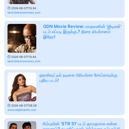
🕑
2026-08-07T13:34
tamil.timesnownews.com
GDN Movie Review: மாதவனின் 'ஜிடிஎன்'
படம் எப்படி இருக்கு.? திரை விமர்சனம்
இதோ!
🕑
2026-08-07T13:44
tamil.timesnownews.com
ஹாலிவுட்டில் நடிகை பிரியங்கா சோப்ராவுக்கு
புதிய படம்!
🕑
2026-08-07T08:28
www.dailythanthi.com
சிம்புவின் 'STR 51' படம் தாமதமாக என்ன
காரணம்? தயாரிப்பாளர் அர்ச்சனா கல்பாத்தி