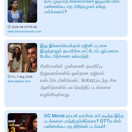
நம்ப முடியாத கிளைமாக்ஸ்! ஓடிடியில் மிஸ்
பண்ணக்கூடாத அதோமுகம் எங்கு
பார்க்கலாம்?
🕑
2026-08-07T15:06
tamil.timesnownews.com
இது இல்லையென்றால் ரஜினி படமாக
இருந்தாலும் தயாரிக்க மாட்டோம்..ஓப்பனாக
பேசிய அர்ச்சனா கல்பாத்தி
சினிமாவின் முன்னணி தயாரிப்பு
நிறுவனங்களில் ஒன்றான ஏஜிஎஸ்
🕑
Fri, 7 Aug 2026
என்டர்டெயின்மென்ட் &nbsp;கடந்த சில
tamil.abplive.com
ஆண்டுகளில் பல வெற்றிப் படங்களை
வழங்கியுள்ளது.
DC Movie நாயகி வாமிகா கபி நடித்த இந்த
படங்களை பாத்திருக்கீங்களா? OTTல மிஸ்
பண்ணக்கூடாத திரில்லர் படங்கள்!