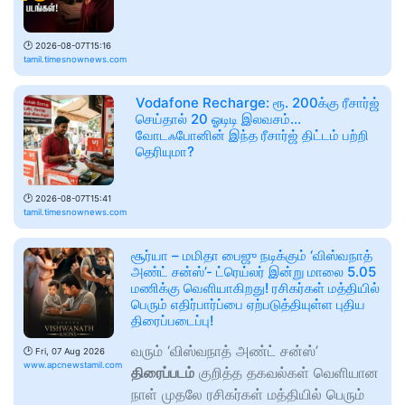
🕑
2026-08-07T15:16
tamil.timesnownews.com
Vodafone Recharge: ரூ. 200க்கு ரீசார்ஜ்
செய்தால் 20 ஓடிடி இலவசம்...
வோடஃபோனின் இந்த ரீசார்ஜ் திட்டம் பற்றி
தெரியுமா?
🕑
2026-08-07T15:41
tamil.timesnownews.com
சூர்யா – மமிதா பைஜு நடிக்கும் ‘விஸ்வநாத்
அண்ட் சன்ஸ்’- ட்ரெய்லர் இன்று மாலை 5.05
மணிக்கு வெளியாகிறது! ரசிகர்கள் மத்தியில்
பெரும் எதிர்பார்ப்பை ஏற்படுத்தியுள்ள புதிய
திரைப்படைப்பு!
வரும் ‘விஸ்வநாத் அண்ட் சன்ஸ்’
🕑
Fri, 07 Aug 2026
www.apcnewstamil.com
திரைப்படம்
குறித்த தகவல்கள் வெளியான
நாள் முதலே ரசிகர்கள் மத்தியில் பெரும்