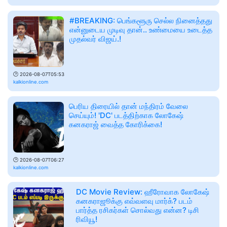
#BREAKING: பெங்களூரு செல்ல நினைத்தது
என்னுடைய முடிவு தான்.. உண்மையை உடைத்த
முதல்வர் விஜய்.!
🕑
2026-08-07T05:53
kalkionline.com
பெரிய திரையில் தான் மந்திரம் வேலை
செய்யும்! 'DC' படத்திற்காக லோகேஷ்
கனகராஜ் வைத்த கோரிக்கை!
🕑
2026-08-07T06:27
kalkionline.com
DC Movie Review: ஹீரோவாக லோகேஷ்
கனகராஜூக்கு எவ்வளவு மார்க்? படம்
பார்த்த ரசிகர்கள் சொல்வது என்ன? டிசி
ரிவியூ!