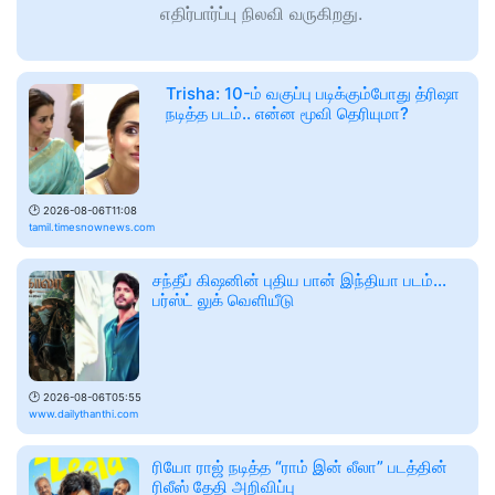
எதிர்பார்ப்பு நிலவி வருகிறது.
Trisha: 10-ம் வகுப்பு படிக்கும்போது த்ரிஷா
நடித்த படம்.. என்ன மூவி தெரியுமா?
🕑
2026-08-06T11:08
tamil.timesnownews.com
சந்தீப் கிஷனின் புதிய பான் இந்தியா படம்...
பர்ஸ்ட் லுக் வெளியீடு
🕑
2026-08-06T05:55
www.dailythanthi.com
ரியோ ராஜ் நடித்த “ராம் இன் லீலா” படத்தின்
ரிலீஸ் தேதி அறிவிப்பு