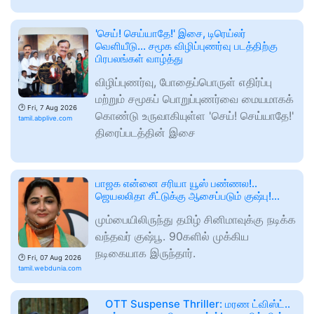
'செய்! செய்யாதே!' இசை, டிரெய்லர்
வெளியீடு... சமூக விழிப்புணர்வு படத்திற்கு
பிரபலங்கள் வாழ்த்து
விழிப்புணர்வு, போதைப்பொருள் எதிர்ப்பு
மற்றும் சமூகப் பொறுப்புணர்வை மையமாகக்
🕑
Fri, 7 Aug 2026
கொண்டு உருவாகியுள்ள 'செய்! செய்யாதே!'
tamil.abplive.com
திரைப்படத்தின் இசை
பாஜக என்னை சரியா யூஸ் பண்ணல!..
ஜெயலலிதா சீட்டுக்கு ஆசைப்படும் குஷ்பு!...
மும்பையிலிருந்து தமிழ் சினிமாவுக்கு நடிக்க
வந்தவர் குஷ்பூ. 90களில் முக்கிய
நடிகையாக இருந்தார்.
🕑
Fri, 07 Aug 2026
tamil.webdunia.com
OTT Suspense Thriller: மரண ட்விஸ்ட்..