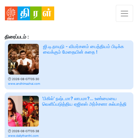
திரைப்படம் :
ஜி.டி.நாயுடு - விமர்சனம் பைத்தியம் பிடிக்க
வைக்கும் மேதையின் கதை !
🕑
2026-08-07T05:30
www.andhimazhai.com
'பிகில்' நஷ்டமா? லாபமா?... உண்மையை
வெளிப்படுத்திய ஏஜிஎஸ் அர்ச்சனா கல்பாத்தி
🕑
2026-08-07T05:38
www.dailythanthi.com