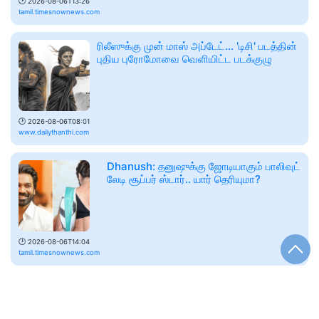
🕑
2026-08-06T13:26
tamil.timesnownews.com
ரிலீஸுக்கு முன் மாஸ் அப்டேட்... 'டிசி' படத்தின்
புதிய புரோமோவை வெளியிட்ட படக்குழு
🕑
2026-08-06T08:01
www.dailythanthi.com
Dhanush: தனுஷுக்கு ஜோடியாகும் பாலிவுட்
லேடி சூப்பர் ஸ்டார்.. யார் தெரியுமா?
🕑
2026-08-06T14:04
tamil.timesnownews.com
மொத ராத்திரியுடன் மோதும் ரியோ ராஜின்
‘ராம் இன் லீலா’!