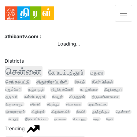
athibantv.com :
Loading...
Districts
சென்னை
கோயம்புத்தூர்
மதுரை
செங்கல்பட்டு
திருச்சிராப்பள்ளி
சேலம்
திண்டுக்கல்
புதுச்சேரி
தஞ்சாவூர்
திருநெல்வேலி
காஞ்சிபுரம்
திருப்பத்தூர்
தருமபுரி
கன்னியாகுமரி
வேலூர்
விருதுநகர்
திருவண்ணாமலை
திருவள்ளூர்
ஈரோடு
திருப்பூர்
சிவகங்கை
புதுக்கோட்டை
இராமநாதபுரம்
விழுப்புரம்
கிருஷ்ணகிரி
நீலகிரி
தூத்துக்குடி
தென்காசி
கடலூர்
இராணிப்பேட்டை
நாமக்கல்
பெரம்பலூர்
கரூர்
தேனி
Trending