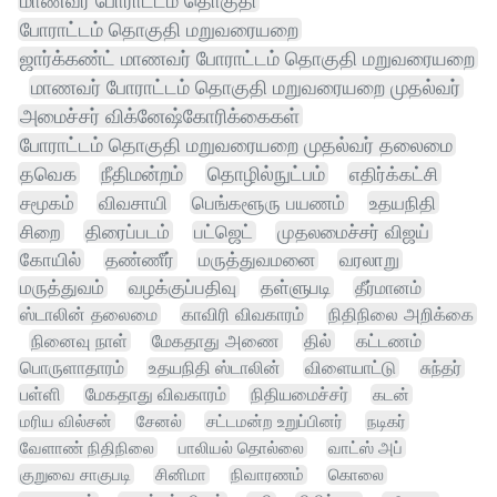
மாணவர் போராட்டம் தொகுதி
போராட்டம் தொகுதி மறுவரையறை
ஜார்க்கண்ட் மாணவர் போராட்டம் தொகுதி மறுவரையறை
மாணவர் போராட்டம் தொகுதி மறுவரையறை முதல்வர்
அமைச்சர் விக்னேஷ்கோரிக்கைகள்
போராட்டம் தொகுதி மறுவரையறை முதல்வர் தலைமை
தவெக
நீதிமன்றம்
தொழில்நுட்பம்
எதிர்க்கட்சி
சமூகம்
விவசாயி
பெங்களூரு பயணம்
உதயநிதி
சிறை
திரைப்படம்
பட்ஜெட்
முதலமைச்சர் விஜய்
கோயில்
தண்ணீர்
மருத்துவமனை
வரலாறு
மருத்துவம்
வழக்குப்பதிவு
தள்ளுபடி
தீர்மானம்
ஸ்டாலின் தலைமை
காவிரி விவகாரம்
நிதிநிலை அறிக்கை
நினைவு நாள்
மேகதாது அணை
தில்
கட்டணம்
பொருளாதாரம்
உதயநிதி ஸ்டாலின்
விளையாட்டு
சுந்தர்
பள்ளி
மேகதாது விவகாரம்
நிதியமைச்சர்
கடன்
மரிய வில்சன்
சேனல்
சட்டமன்ற உறுப்பினர்
நடிகர்
வேளாண் நிதிநிலை
பாலியல் தொல்லை
வாட்ஸ் அப்
குறுவை சாகுபடி
சினிமா
நிவாரணம்
கொலை