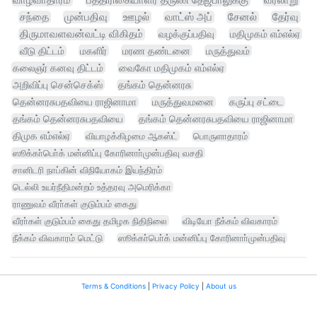
சந்தை
முன்பதிவு
ஊழல்
வாட்ஸ் அப்
சேனல்
தேர்வு
திருமாவளவன்வட்டி விகிதம்
வழக்குப்பதிவு
மதிமுகம் எம்எல்ஏ
வீடு திட்டம்
மகளிர்
மரண தண்டனை
மருத்துவம்
கலைஞர் கனவு திட்டம்
வைகோ மதிமுகம் எம்எல்ஏ
அறிவிப்பு சென்செக்ஸ்
தங்கம் தென்னரசு
தென்னரசுபதவியை ராஜினாமா
மருத்துவமனை
கருப்பு சட்டை
தங்கம் தென்னரசுபதவியை
தங்கம் தென்னரசுபதவியை ராஜினாமா
திமுக எம்எல்ஏ
வியாழக்கிழமை ஆகஸ்ட்
பொருளாதாரம்
ஸூக்கா்பொ்க் மன்னிப்பு கோரினாா்முன்பதிவு வசதி
சானிடரி நாப்கின் விநியோகம் இயந்திரம்
டெல்லி உயர்நீதிமன்றம் உத்தரவு அமெரிக்கா
ராணுவம் வீரா்கள் குடும்பம் கைது
வீரா்கள் குடும்பம் கைது தமிழக நிதிநிலை
விடியோ நீக்கம் விவகாரம்
நீக்கம் விவகாரம் மெட்டு
ஸூக்கா்பொ்க் மன்னிப்பு கோரினாா்முன்பதிவு
Terms & Conditions
|
Privacy Policy
|
About us