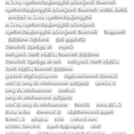
எடப்பாடி பழனிசாமிதஞ்சாவூரில் நம்மாழ்வார் வேளாண்
பழனிசாமிதஞ்சாவூரில் நம்மாழ்வார் வேளாண் பாலிடெக்னிக்
ஏமாற்றம் எடப்பாடி பழனிசாமிதஞ்சாவூரில்
எடப்பாடி பழனிசாமிதஞ்சாவூரில் நம்மாழ்வார்
பழனிசாமிதஞ்சாவூரில் நம்மாழ்வார் வேளாண்
வேலுமணி
நிதிநிலை அறிக்கை
நிதி ஒதுக்கீடு
அமைச்சர் ஆனந்துடன்
சமூகம்
சண்முகம் அணி சந்திப்பு வேளாண் நிதிநிலை
அமைச்சர் ஆனந்துடன் எஸ்
சண்முகம் அணி சந்திப்பு
அணி சந்திப்பு வேளாண் நிதிநிலை
முதல்வர் விஜய்உருப்படியாக
அனுப்பலாம்காவல் நிலையம்
பாராட்டு மழை ஸ்டாலின்வளமான தமிழ்நாடு
புகைப்படம்
மழை ஸ்டாலின்வளமான
மானியம்
மழை ஸ்டாலின்வளமான தமிழ்நாடு
பாராட்டு மழை ஸ்டாலின்வளமான
கோயில்
கனவு திட்டம்
நிஃப்டி உயர்வு
விளையாட்டு
பத்திரிகையாளர் தருண்
போராட்டம்
தள்ளுபடி
ரயில்
டாஸ்மாக் கடை
ரயில்வே அமைச்சர்
தருண் தேஜ்பாலுக்கு
பள்ளி
வாழ்வாதாரம்
பத்திரிகையாளர் தருண் தேஜ்பாலுக்கு
வரலாறு