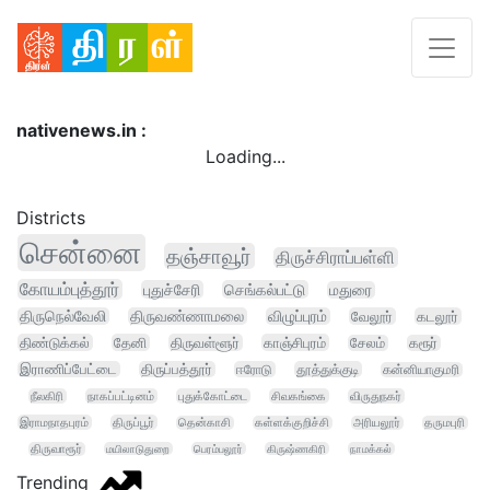
nativenews.in :
Loading...
Districts
சென்னை
தஞ்சாவூர்
திருச்சிராப்பள்ளி
கோயம்புத்தூர்
புதுச்சேரி
செங்கல்பட்டு
மதுரை
திருநெல்வேலி
திருவண்ணாமலை
விழுப்புரம்
வேலூர்
கடலூர்
திண்டுக்கல்
தேனி
திருவள்ளூர்
காஞ்சிபுரம்
சேலம்
கரூர்
இராணிப்பேட்டை
திருப்பத்தூர்
ஈரோடு
தூத்துக்குடி
கன்னியாகுமரி
நீலகிரி
நாகப்பட்டினம்
புதுக்கோட்டை
சிவகங்கை
விருதுநகர்
இராமநாதபுரம்
திருப்பூர்
தென்காசி
கள்ளக்குறிச்சி
அரியலூர்
தருமபுரி
திருவாரூர்
மயிலாடுதுறை
பெரம்பலூர்
கிருஷ்ணகிரி
நாமக்கல்
Trending