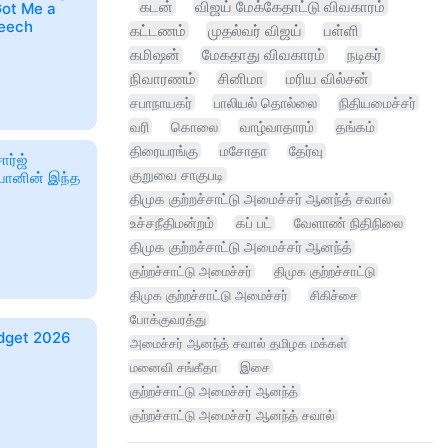
கடன்
விஜய் மேக்கேதாட்டு விவகாரம்
 Got Me a
peech
கட்டணம்
முதல்வர் விஜய்
பள்ளி
கமிஷன்
மேகதாது விவகாரம்
நடிகர்
நிவாரணம்
சினிமா
மரிய வில்சன்
சபாநாயகர்
பாலியல் தொல்லை
நிதியமைச்சர்
வரி
கொலை
வாழ்வாதாரம்
தங்கம்
திரையரங்கு
மசோதா
தேர்வு
ார்ஜ்
குறுவை சாகுபடி
போனின் இந்த
திமுக குற்றச்சாட்டு அமைச்சர் ஆனந்த் சவால்
உச்சநீதிமன்றம்
கப் பட்
வேளாண் நிதிநிலை
திமுக குற்றச்சாட்டு அமைச்சர் ஆனந்த்
குற்றச்சாட்டு அமைச்சர்
திமுக குற்றச்சாட்டு
திமுக குற்றச்சாட்டு அமைச்சர்
சிகிச்சை
போக்குவரத்து
budget 2026
அமைச்சர் ஆனந்த் சவால் தமிழக மக்கள்
மனைவி சங்கீதா
இசை
குற்றச்சாட்டு அமைச்சர் ஆனந்த்
குற்றச்சாட்டு அமைச்சர் ஆனந்த் சவால்