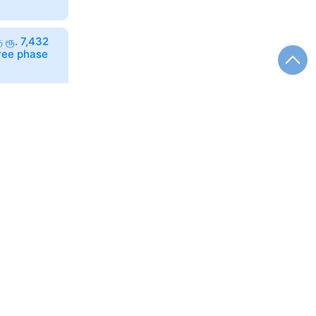
ு ரூ. 7,432
hree phase
வார்,
துகள்! Vijay
var, Anjalai
51.2°C ஆக
பதிவு