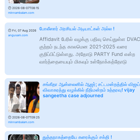
🕑
2026-08-07T08:15
minnambalam.com
போலீஸார் அரசியல் அடியாட்கள் அல்ல !
🕑
Fri, 07 Aug 2026
angusam.com
Affidavit பேரில் வழக்கு பதிவு செய்துள்ள DVA
குற்றம் நடந்த காலமென 2021-2025 வரை
குறிப்பிட்டுள்ளது. அதோடு PARTY Fund என்ற
வார்த்தையையும் மிகவும் உள்நோக்கத்தோடு
சங்கீதா ஆன்லைனில் ஆஜர்; சட்டமன்றத்தில் விஜய்
விவாகரத்து வழக்கில் நீதிமன்றம் உத்தரவு! vijay
sangeetha case adjourned
🕑
2026-08-07T09:25
minnambalam.com
துத்தநாகத்தையே கரைக்கும் சக்தி !