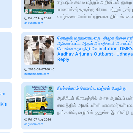
ஈடுபடும் கலை மற்றும் அறிவியல் துறை
மாணாக்கர்களுக்கு கிராம மற்றும் நகர்ப
வாழ்க்கை மேம்பாட்டிற்கான திட்டங்கள
🕑
Fri, 07 Aug 2026
angusam.com
தொகுதி மறுவரையறை- திமுக நிலை எ
ஆவேசப்பட்ட ஆதவ் அர்ஜூனா! ‘அசால்ட்’ 
சொன்ன உதயநிதி Delimitation: DMK'
Aadhav Arjuna's Outburst- Udhayan
Reply
🕑
2026-08-07T06:40
minnambalam.com
நீலச்சக்கரம் கொண்ட மஞ்சள் பேருந்து
ில்
ஆசிரியர் கிராமத்தில் அரசு ஆரம்பப் பள்
MK's
காலத்தில் அரசுப்பள்ளி மாணவர்கள் ம
நாட்களில், வழியில் ஒதுங்க இடமின்றி
🕑
Fri, 07 Aug 2026
angusam.com