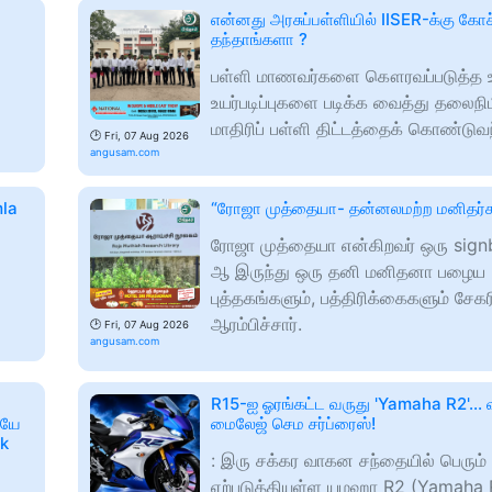
என்னது அரசுப்பள்ளியில் IISER-க்கு கோச
தந்தாங்களா ?
பள்ளி மாணவர்களை கௌரவப்படுத்த ஊ
உயர்படிப்புகளை படிக்க வைத்து தலைநிமி
மாதிரிப் பள்ளி திட்டத்தைக் கொண்டுவந
🕑
Fri, 07 Aug 2026
angusam.com
mla
“ரோஜா முத்தையா- தன்னலமற்ற மனிதர்க
ரோஜா முத்தையா என்கிறவர் ஒரு sign
ஆ இருந்து ஒரு தனி மனிதனா பழைய
புத்தகங்களும், பத்திரிக்கைகளும் சேகர
ஆரம்பிச்சார்.
🕑
Fri, 07 Aug 2026
angusam.com
R15-ஐ ஓரங்கட்ட வருது 'Yamaha R2'...
ையே
மைலேஜ் செம சர்ப்ரைஸ்!
mk
: இரு சக்கர வாகன சந்தையில் பெரும் எ
ஏற்படுத்தியுள்ள யமஹா R2 (Yamaha R