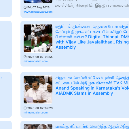
சைக்கிள், விரைவில் இந்திய சாலைகளி
🕑
Fri, 07 Aug 2026
www.dinasuvadu.com
டிஜிட்ட ல் திண்ணை: ஜெ.வை போல விஜய்
செய்யும் திமுக.. சட்டசபையில் எகிறும் ட
C
பின்னணி என்ன? Digital Thinnai: DMK
with Vijay Like Jayalalithaa.. Risin
Assembly
🕑
2026-08-07T08:55
minnambalam.com
 :
கர்நாடகா ‘வாய்ஸில்’ பேசும் புஸ்ஸி ஆனந்த்
சட்டசபையில் அதிமுக விளாசல்! TVK Mi
Anand Speaking in Karnataka's Voic
AIADMK Slams in Assembly
🕑
2026-08-07T09:23
minnambalam.com
எனக்கு சீட் வாங்கி கொடுத்த ஆதவ் அர்