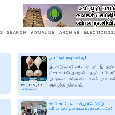
S
SEARCH
VISUALIZE
ARCHIVE
ELECTION20
இருபிறவி எனும் சங்கு !
இரண்டு ஒருமேனி சங்கு ஒரே இடத்தில
கிடைக்கப்பெறுவதால் அந்தக் கடலோரப
'இருமேனி' சங்கு கிடைக்கும் பகுதி என
அழைத்திருக்கலாம்.
🕑
Fri, 07 Aug 2026
angusam.com
செயின்ட் ஜோசப் கல்லூரி செப்பர்டு
விரிவாக்கத்துறையின் புத்தாக்கப் பயிற்சி