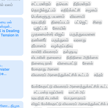
சட்டமன்றம்
தவெக
நீதிமன்றம்
ல் வலம்
தொழில்நுட்பம்
எதிர்க்கட்சி
சமூகம்
பெங்களூரு பயணம்
விவசாயி
யை டீல்
உதயநிதி
திரைப்படம்
பட்ஜெட்
சிறை
ென்ஷன்..
டிஜிட்டல்
கோயில்
 is Dealing
முதலமைச்சர் விஜய்
மருத்துவமனை
g Tension in
தண்ணீர்
மருத்துவம்
வரலாறு
தீர்மானம்
வழக்குப்பதிவு
காவிரி விவகாரம்
தள்ளுபடி
ஸ்டாலின் தலைமை
நிதிநிலை அறிக்கை
நினைவு நாள்
விளையாட்டு
சேனல்
..
மேகதாது அணை
nister
e...
விவகாரம் அனைத்துக்கட்சிக் கூட்டம்
சுந்தர்
மேக்கேதாட்டு விவகாரம் அனைத்துக்கட்சிக் கூட்ட
சட்டமன்ற உறுப்பினர்
வாட்ஸ் அப்
உதயநிதி ஸ்டாலின்
பொருளாதாரம்
விஜய் மேக்கேதாட்டு விவகாரம் அனைத்துக்கட்சிக் க
ஜூனா.. திமுக