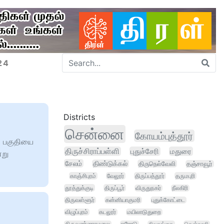
24
Districts
்
சென்னை
கோயம்புத்தூர்
் பகுதியை
திருச்சிராப்பள்ளி
புதுச்சேரி
மதுரை
்று
சேலம்
திண்டுக்கல்
திருநெல்வேலி
தஞ்சாவூர்
காஞ்சிபுரம்
வேலூர்
திருப்பத்தூர்
தருமபுரி
தூத்துக்குடி
திருப்பூர்
விருதுநகர்
நீலகிரி
திருவள்ளூர்
கன்னியாகுமரி
புதுக்கோட்டை
விழுப்புரம்
கடலூர்
மயிலாடுதுறை