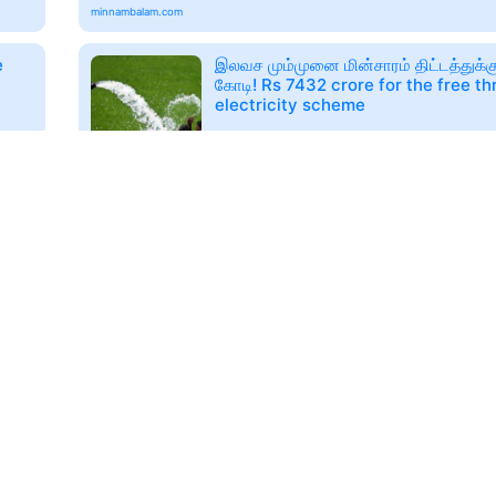
minnambalam.com
e
இலவச மும்முனை மின்சாரம் திட்டத்துக்க
கோடி! Rs 7432 crore for the free t
electricity scheme
🕑
2026-08-06T05:45
minnambalam.com
விஜய் அரசின் வேளாண் பட்ஜெட்.. நம்மாழ்
அஞ்சலை அம்மாள், வெற்றி விவசாயி விரு
Govt's Agriculture Budget.. Nammal
Ammal, and Vetri Vivasayi Awards
🕑
2026-08-06T06:33
minnambalam.com
க
அமீரகத்தில் உச்சகட்ட கோடை வெப்பம்: 
உயர்ந்த வெப்பநிலை! ஆண்டின் அதிகபட்ச 