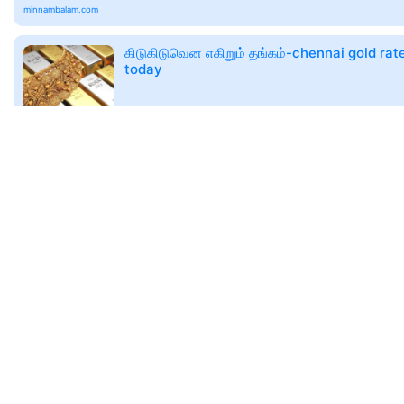
minnambalam.com
கிடுகிடுவென எகிறும் தங்கம்-chennai gold rat
today
🕑
2026-08-06T05:28
minnambalam.com
ரூ.10 கோடி நிதி ஒதுக்கீடு - vettri illatharasi
scheme
🕑
2026-08-06T06:16
minnambalam.com
கல்வியில் சமத்துவமின்மையை உருவாக்கும் தமிழ
பட்ஜெட் – பொதுப் பள்ளிக்கான மாநில மேடை
குற்றச்சாட்டு!