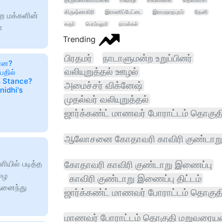
திருவண்ணாமலை
ஈரோடு
சிவகங்கை
தென்காசி
கிருஷ்ணகிரி
இராணிப்பேட்டை
இராமநாதபுரம்
தேனி
ுற மக்களின்
கரூர்
பெரம்பலூர்
நாமக்கல்
ை
Trending
பிரதமர்
நாடாளுமன்ற உறுப்பினர்
ன்ன?
வலியுறுத்தல் ஊழல்
பதில்
s Stance?
அமைச்சர் விக்னேஷ்
idhi's
முதல்வர் வலியுறுத்தல்
ஜார்க்கண்ட் மாணவர் போராட்டம் தொகுத
ஆலோசனை கோதாவரி காவிரி குண்டாறு
ளியில் படித்த
கோதாவரி காவிரி குண்டாறு இணைப்பு
ழை
காவிரி குண்டாறு இணைப்பு திட்டம்
 நனைந்து
ஜார்க்கண்ட் மாணவர் போராட்டம் தொக
மாணவர் போராட்டம் தொகுதி மறுவரையற