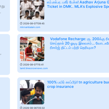
எம்.எல்.ஏ. பகீர் பேச்சு! Aadhav Arjuna
னது
Ticket in DMK.. MLA's Explosive S
.
🕑
2026-08-07T09:45
minnambalam.com
Vodafone Recharge: ரூ. 200க்கு ரீச
செய்தால் 20 ஓடிடி இலவசம்... வோடஃ
ரீசார்ஜ் திட்டம் பற்றி தெரியுமா?
,
🕑
2026-08-07T15:41
tamil.timesnownews.com
100% பயிர் காப்பீடு! tn agriculture 
crop insurance
🕑
2026-08-06T05:02