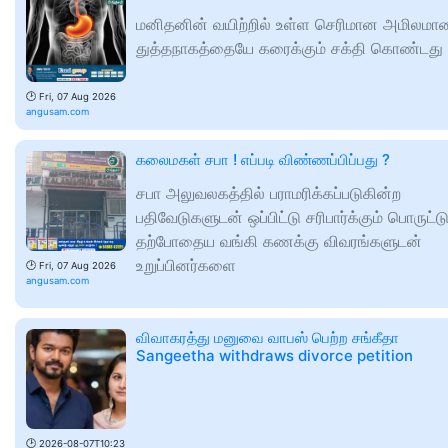
மனிதனின் வயிற்றில் உள்ள செரிமான அமிலமா
துத்தநாகத்தையே கரைக்கும் சக்தி கொண்டது 
🕑
Fri, 07 Aug 2026
angusam.com
கலைமகள் சபா ! எப்படி விண்ணப்பிப்பது ?
சபா அலுவலகத்தில் பராமரிக்கப்படுகின்ற
பதிவேடுகளுடன் ஒப்பிட்டு சரிபார்க்கும் பொருட்டு
தற்போதைய வங்கி கணக்கு விவரங்களுடன்
உறுப்பினர்களை
🕑
Fri, 07 Aug 2026
angusam.com
விவாகரத்து மனுவை வாபஸ் பெற்ற சங்கீதா
Sangeetha withdraws divorce petition
🕑
2026-08-07T10:23