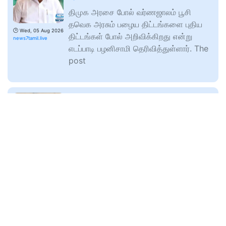
திமுக அரசை போல் வர்ணஜாலம் பூசி
தவெக அரசும் பழைய திட்டங்களை புதிய
🕑
Wed, 05 Aug 2026
திட்டங்கள் போல் அறிவிக்கிறது என்று
news7tamil.live
எடப்பாடி பழனிசாமி தெரிவித்துள்ளார். The
post
“வெற்றிக்கழக பட்ஜெட்டே பள்ளிக்கல்விக்கு
உண்மையான நிதி உயர்வை தந்துள்ளது” –
அமைச்சர் ராஜ்மோகன்!
திமுக பட்ஜெட்டில் பள்ளிக்கல்வித்துறைக்கு
செலவிடப்பட்டதைவிட சுமார் 2176 கோடி
🕑
Wed, 05 Aug 2026
ரூபாய் கூடுதலாக ஒதுக்கீடு
news7tamil.live
செய்யப்பட்டுள்ளது என்று அமைச்சர்
ராஜ்மோகன்
“டாஸ்மாக் மது வகைகளை ஆன்லைனில்