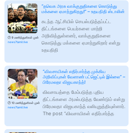
“தவெக அரசு வாக்குறுதிகளை கொடுத்து
மக்களை ஏமாற்றுகிறது!” – உதயநிதி ஸ்டாலின்
கடந்த ஆட்சியில் செயல்படுத்தப்பட்ட
திட்டங்களை பெயர்களை மாற்றி
அறிவித்துள்ளனர், வாக்குறுதிகளை
🕑
9 மணித்துளிகள் முன்
கொடுத்து மக்களை ஏமாற்றுகிறார் என்று
news7tamil.live
உதயநிதி
“விவசாயிகள் எதிர்பார்த்த முக்கிய
அறிவிப்புகள் வேளாண் பட்ஜெட்டில் இல்லை” –
பிரேமலதா விஜயகாந்த்!
விவசாயத்தை மேம்படுத்த புதிய
திட்டங்களை அமல்படுத்த வேண்டும் என்று
🕑
10 மணித்துளிகள் முன்
பிரேமலதா விஜயகாந்த் வலியுறுத்தியுள்ளார்.
news7tamil.live
The post “விவசாயிகள் எதிர்பார்த்த