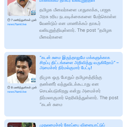
மாணிக்கம் தாகூர் வலியுறுத்தல்!
தமிழக மீனவர்களை பாதுகாக்க, பாஜக
அரசு உரிய நடவடிக்கைகளை மேற்கொள்ள
🕑
7 மணித்துளிகள் முன்
வேண்டும் என மாணிக்கம் தாகூர்
news7tamil.live
வலியுறுத்தியுள்ளார். The post “தமிழக
மீனவர்களை
“கடன் சுமை இருந்தாலுமே மக்களுக்காக
சிறப்பு திட்டங்களை அறிவித்து வருகிறோம்” –
அமைச்சர் நிர்மல்குமார் பேட்டி!
திமுக ஒரு போதும் தமிழகத்திற்கு
தண்ணீர் வந்துவிடக்கூடாது என
🕑
8 மணித்துளிகள் முன்
செயல்படுகிறது என்று அமைச்சர்
news7tamil.live
நிர்மலாகுமார் தெரிவித்துள்ளார். The post
“கடன் சுமை
முதலமைச்சர் கோப்பை விளையாட்டுப்