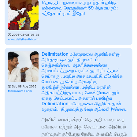
தொகுதி மறுவரையறை நடந்தால் தமிழக
மக்களவை தொகுதிகள் 59 ஆக உயரும்:
உத்தேச பட்டியல் இதோ!
🕑
2026-08-08T05:25
www.dailythanthi.com
Delimitation மசோதாவை ஆதரிங்கன்னு
அமித்ஷா ஒன்னும் திமுகவிடம்
கெஞ்சவில்லை.. ஆதரிக்கலைன்னா
அமலாக்கத்துறை வரும்ன்னு மிரட்டத்தான்
செய்றாரு.. மாநில அரசு உதயநிதி வீட்டுக்கே
போய் கைது செய்ற அளவுக்கு
துணிஞ்சிருச்சுன்னா, மத்திய அரசின்
🕑
Sat, 08 Aug 2026
tamilminutes.com
அதிகாரத்திற்கு யாரை வேண்டுமானாலும்
கைது செய்யலாம்.. அதனால் பணிஞ்சு
Delimitation மசோதாவை ஆதரிச்சு தான்
ஆகனும்.. திமுகவுக்கு வேற ஆப்ஷன் இல்லை..
அரசின் வரவிருக்கும் தொகுதி வரையறை
மசோதா மற்றும் அது தொடர்பான அரசியல்
நகர்வுகள் தற்போது தேசிய அளவில் பெரும்