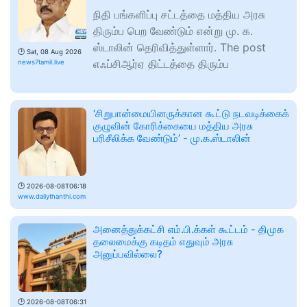
நிதி பங்களிப்பு சட்டத்தை மத்திய அரசு
திரும்ப பெற வேண்டும் என்று மு. க.
ஸ்டாலின் தெரிவித்துள்ளார். The post
🕑
Sat, 08 Aug 2026
எஃப்சிஆர்ஏ திட்டத்தை திரும்ப
news7tamil.live
‘சிறுபான்மையினருக்கான கூட்டு நடவடிக்கைக்
குழுவின் கோரிக்கையை மத்திய அரசு
பரிசீலிக்க வேண்டும்’ - மு.க.ஸ்டாலின்
🕑
2026-08-08T06:18
www.dailythanthi.com
அனைத்துக்கட்சி எம்.பி.க்கள் கூட்டம் - திமுக
தலைமைக்கு கடிதம் எதுவும் அரசு
அனுப்பவில்லை?
🕑
2026-08-08T06:31