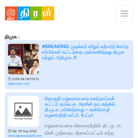
திமுக :
#BREAKING: முதல்வர் விஜய் ஏற்பாடு செய்த
எம்பிக்கள் கூட்டத்தை புறக்கணித்தது திமுக
மற்றும் அதிமுக..!!
🕑
2026-08-08T05:01
kalkionline.com
தொகுதி மறுவரையறை கலந்தாய்வுக்
கூட்டம்: த.வெ.க. அரசின் நாடகத்தில்
தி.மு.க. பங்கேற்காது – கனிமொழி
கருணாநிதி எம்.பி. பேட்டி!
மறுவரையறை விவகாரத்தில் தி. மு. க.
🕑
Sat, 08 Aug 2026
வின் முந்தைய நிலைப்பாட்டில் எந்த
www.apcnewstamil.com