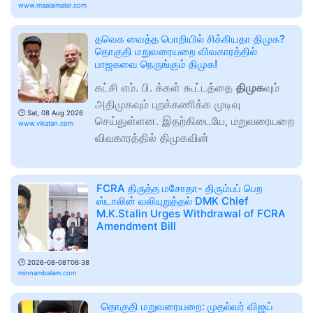
www.maalaimalar.com
தவெக வைத்த பொறியில் சிக்கியதா திமுக?
தொகுதி மறுவரையறை விவகாரத்தில்
பாஜகவை நெருங்கும் திமுக!
கட்சி எம். பி. க்கள் கூட்டத்தை
திமுக
வும்
அதிமுகவும் புறக்கணிக்க முடிவு
🕑
Sat, 08 Aug 2026
செய்துள்ளன. இதற்கிடையே, மறுவரையறை
www.vikatan.com
விவகாரத்தில் திமுகவின்
FCRA திருத்த மசோதா- திரும்பப் பெற
ஸ்டாலின் வலியுறுத்தல் DMK Chief
M.K.Stalin Urges Withdrawal of FCRA
Amendment Bill
🕑
2026-08-08T06:38
minnambalam.com
​தொகுதி மறுவரையறை: முதல்வர் விஜய்