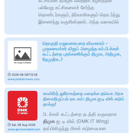
கட்சியான தமிழக வெற்றிக் கழகத்தில்
பல்வேறு கட்சிகளைச் சேர்ந்த
தொண்டர்களும், நிர்வாகிகளும் தொடர்ந்து
இணைந்து வருகின்றனர். அந்த வகையில்
தொகுதி மறுவரையறை விவகாரம் -
முதலமைச்சர் விஜய் அழைத்த எம்.பி.க்கள்
கூட்டத்தை புறக்கணிக்கும் திமுக, அதிமுக,
தேமுதிக..!
🕑
2026-08-08T13:28
www.polimernews.com
காவிரித் துரோகத்தை மறைக்க தவெக அரசு
திசைதிருப்பல் நாடகம்: திமுக ஐ.டி விங் கடும்
தாக்கு!
பி. க்கள் கூட்டத்தை நடத்தி வருவதாக
திமுக
ஐ. டி விங் (DMK IT Wing)
🕑
Sat, 08 Aug 2026
தரப்பிலிருந்து மிகக் கடுமையான
www.apcnewstamil.com