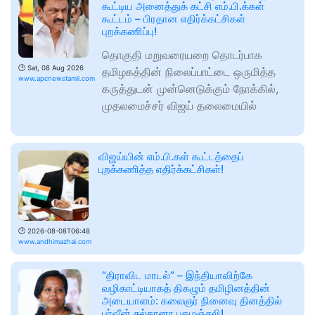
கூட்டிய அனைத்துக் கட்சி எம்.பி.க்கள்
கூட்டம் – பிரதான எதிர்க்கட்சிகள்
புறக்கணிப்பு!
தொகுதி மறுவரையறை தொடர்பாக
🕑
Sat, 08 Aug 2026
தமிழகத்தின் நிலைப்பாட்டை ஒருமித்த
www.apcnewstamil.com
கருத்துடன் முன்னெடுக்கும் நோக்கில்,
முதலமைச்சர் விஜய் தலைமையில்
விஜய்யின் எம்.பி.கள் கூட்டத்தைப்
புறக்கணித்த எதிர்க்கட்சிகள்!
🕑
2026-08-08T06:48
www.andhimazhai.com
“திராவிட மாடல்” – இந்தியாவிற்கே
வழிகாட்டியாகத் திகழும் தமிழினத்தின்
அடையாளம்: கலைஞர் நினைவு தினத்தில்
பர்வீன் சுல்தானா புகழஞ்சலி!