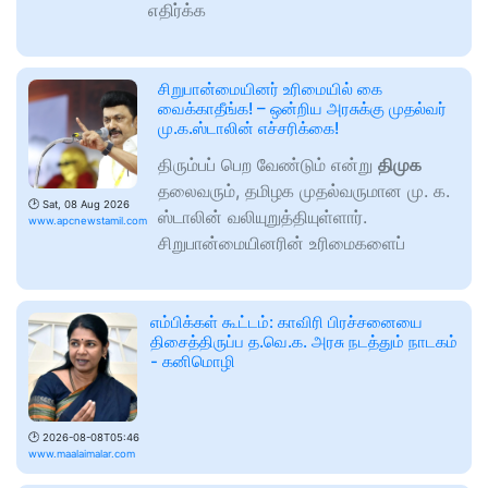
எதிர்க்க
சிறுபான்மையினர் உரிமையில் கை
வைக்காதீங்க! – ஒன்றிய அரசுக்கு முதல்வர்
மு.க.ஸ்டாலின் எச்சரிக்கை!
திரும்பப் பெற வேண்டும் என்று
திமுக
தலைவரும், தமிழக முதல்வருமான மு. க.
🕑
Sat, 08 Aug 2026
ஸ்டாலின் வலியுறுத்தியுள்ளார்.
www.apcnewstamil.com
சிறுபான்மையினரின் உரிமைகளைப்
எம்பிக்கள் கூட்டம்: காவிரி பிரச்சனையை
திசைத்திருப்ப த.வெ.க. அரசு நடத்தும் நாடகம்
- கனிமொழி
🕑
2026-08-08T05:46
www.maalaimalar.com