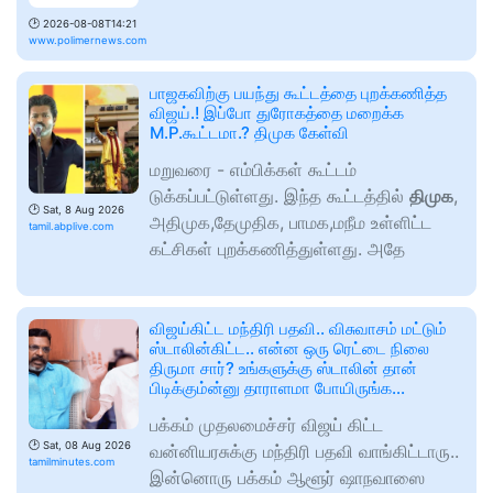
🕑
2026-08-08T14:21
www.polimernews.com
பாஜகவிற்கு பயந்து கூட்டத்தை புறக்கணித்த
விஜய்.! இப்போ துரோகத்தை மறைக்க
M.P.கூட்டமா.? திமுக கேள்வி
மறுவரை - எம்பிக்கள் கூட்டம்
டுக்கப்பட்டுள்ளது. இந்த கூட்டத்தில்
திமுக
,
🕑
Sat, 8 Aug 2026
அதிமுக,தேமுதிக, பாமக,மநீம உள்ளிட்ட
tamil.abplive.com
கட்சிகள் புறக்கணித்துள்ளது. அதே
விஜய்கிட்ட மந்திரி பதவி.. விசுவாசம் மட்டும்
ஸ்டாலின்கிட்ட.. என்ன ஒரு ரெட்டை நிலை
திருமா சார்? உங்களுக்கு ஸ்டாலின் தான்
பிடிக்கும்ன்னு தாராளமா போயிருங்க…
பக்கம் முதலமைச்சர் விஜய் கிட்ட
🕑
Sat, 08 Aug 2026
வன்னியரசுக்கு மந்திரி பதவி வாங்கிட்டாரு..
tamilminutes.com
இன்னொரு பக்கம் ஆளூர் ஷாநவாஸை