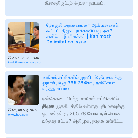
திசைதிருப்பும் அவசர நாடகம்:
தொகுதி மறுவரையறை ஆலோசனைக்
கூட்டம்: திமுக புறக்கணிப்பது ஏன்?
கனிமொழி விளக்கம் | Kanimozhi
Delimitation Issue
🕑
2026-08-08T12:36
tamil.timesnownews.com
மாநிலக் கட்சிகளில் முதலிடம்: திமுகவுக்கு
ஓராண்டில் ரூ.365.78 கோடி நன்கொடை
வந்தது எப்படி?
நன்கொடை பெற்ற மாநிலக் கட்சிகளில்
திமுக
முதலிடத்தில் உள்ளது. திமுகவுக்கு
🕑
Sat, 08 Aug 2026
ஓராண்டில் ரூ.365.78 கோடி நன்கொடை
www.bbc.com
வந்தது எப்படி? அதிமுக, நாதக உள்ளிட்ட