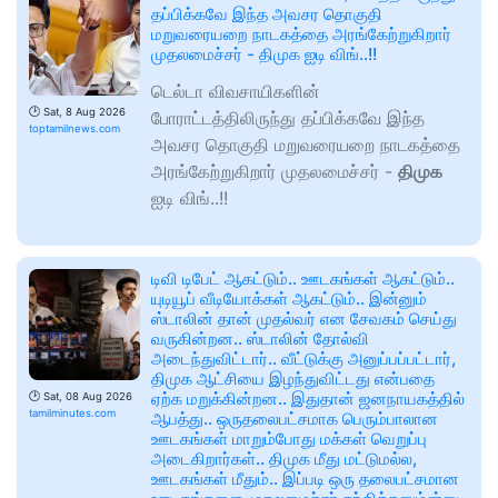
தப்பிக்கவே இந்த அவசர தொகுதி
மறுவரையறை நாடகத்தை அரங்கேற்றுகிறார்
முதலமைச்சர் - திமுக ஐடி விங்..!!
டெல்டா விவசாயிகளின்
🕑
Sat, 8 Aug 2026
போராட்டத்திலிருந்து தப்பிக்கவே இந்த
toptamilnews.com
அவசர தொகுதி மறுவரையறை நாடகத்தை
அரங்கேற்றுகிறார் முதலமைச்சர் -
திமுக
ஐடி விங்..!!
டிவி டிபேட் ஆகட்டும்.. ஊடகங்கள் ஆகட்டும்..
யுடியூப் வீடியோக்கள் ஆகட்டும்.. இன்னும்
ஸ்டாலின் தான் முதல்வர் என சேவகம் செய்து
வருகின்றன.. ஸ்டாலின் தோல்வி
அடைந்துவிட்டார்.. வீட்டுக்கு அனுப்பப்பட்டார்,
திமுக ஆட்சியை இழந்துவிட்டது என்பதை
ஏற்க மறுக்கின்றன.. இதுதான் ஜனநாயகத்தில்
🕑
Sat, 08 Aug 2026
tamilminutes.com
ஆபத்து.. ஒருதலைபட்சமாக பெரும்பாலான
ஊடகங்கள் மாறும்போது மக்கள் வெறுப்பு
அடைகிறார்கள்.. திமுக மீது மட்டுமல்ல,
ஊடகங்கள் மீதும்.. இப்படி ஒரு தலைபட்சமான