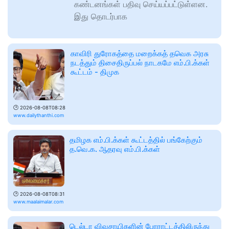
கண்டனங்கள் பதிவு செய்யப்பட்டுள்ளன.
இது தொடர்பாக
காவிரி துரோகத்தை மறைக்கத் தவெக அரசு
நடத்தும் திசைதிருப்பல் நாடகமே எம்.பி.க்கள்
கூட்டம் - திமுக
🕑
2026-08-08T08:28
www.dailythanthi.com
தமிழக எம்.பி.க்கள் கூட்டத்தில் பங்கேற்கும்
த.வெ.க. ஆதரவு எம்.பி.க்கள்
🕑
2026-08-08T08:31
www.maalaimalar.com
டெல்டா விவசாயிகளின் போராட்டத்திலிருந்து