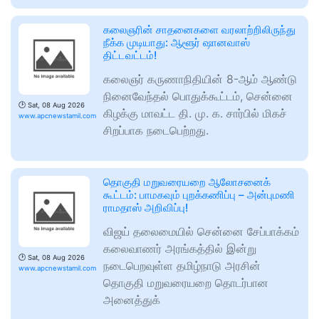
கலைஞரின் சாதனைகளை வரலாற்றிலிருந்து
நீக்க முடியாது: ஆளூர் ஷானவாஸ்
திட்டவட்டம்!
கலைஞர் கருணாநிதியின் 8-ஆம் ஆண்டு
நினைவேந்தல் பொதுக்கூட்டம், சென்னை
🕑
Sat, 08 Aug 2026
கிழக்கு மாவட்ட தி. மு. க. சார்பில் மிகச்
www.apcnewstamil.com
சிறப்பாக நடைபெற்றது.
தொகுதி மறுவரையறை ஆலோசனைக்
கூட்டம்: பாமகவும் புறக்கணிப்பு – அன்புமணி
ராமதாஸ் அறிவிப்பு!
விஜய் தலைமையில் சென்னை சேப்பாக்கம்
கலைவாணர் அரங்கத்தில் இன்று
🕑
Sat, 08 Aug 2026
நடைபெறவுள்ள தமிழ்நாடு அரசின்
www.apcnewstamil.com
தொகுதி மறுவரையறை தொடர்பான
அனைத்துக்