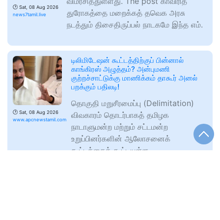
விமர்சித்துள்ளது. The post காவிரித்
🕑
Sat, 08 Aug 2026
துரோகத்தை மறைக்கத் தவெக அரசு
news7tamil.live
நடத்தும் திசைதிருப்பல் நாடகமே இந்த எம்.
டிலிமிடேஷன் கூட்டத்திற்குப் பின்னால்
காங்கிரஸ் அழுத்தம்? அன்புமணி
குற்றச்சாட்டுக்கு மாணிக்கம் தாகூர் அனல்
பறக்கும் பதிலடி!
தொகுதி மறுசீரமைப்பு (Delimitation)
🕑
Sat, 08 Aug 2026
விவகாரம் தொடர்பாகத் தமிழக
www.apcnewstamil.com
நாடாளுமன்ற மற்றும் சட்டமன்ற
உறுப்பினர்களின் ஆலோசனைக்
கூட்டத்தைக் கூட்டியுள்ள
"நன்கொடையில் முதலிடம் பிடித்த திமுக..
ரூ.365 கோடி குவிந்தது எப்படி?" ADR
அறிக்கையில் வெளியான அதிர்ச்சி தகவல்