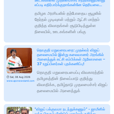
ஊடகங்களை முதலமைச்சர் சந்திக்கனும்ன்னு
எப்படி எதிர்பார்க்குறாங்கன்னே தெரியலை…
தமிழக அரசியலில் தற்போதைய சூழலில்
தேர்தல் முடிவுகள் மற்றும் ஆட்சி மாற்றம்
குறித்த விவாதங்கள் சூடுபிடித்துள்ள
நிலையில், ஊடகங்களின் பங்கு
தொகுதி மறுவரையறை: முதல்வர் விஜய்
தலைமையில் இன்று கலைவாணர் அரங்கில்
அனைத்துக் கட்சி எம்பிக்கள் ஆலோசனை –
37 உறுப்பினர்கள் புறக்கணிப்பு!
தொகுதி மறுவரையமைப்பு விவகாரத்தில்
🕑
Sat, 08 Aug 2026
தமிழகத்தின் நிலைப்பாடு குறித்து
www.apcnewstamil.com
விவாதிக்க, தமிழ்நாடு முதலமைச்சர் விஜய்
தலைமையில் அனைத்துக்
"விஜய் பக்குவமா நடந்துக்கணும்” - ஜாமீனில்
வந்த பிறகும் மீண்டும் முதல்வர் குறித்து