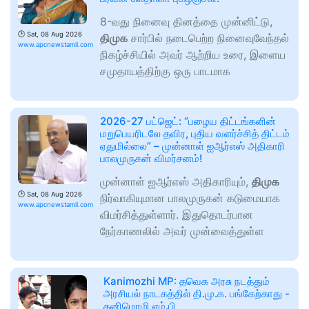
8-வது நினைவு தினத்தை முன்னிட்டு,
🕑
Sat, 08 Aug 2026
திமுக
சார்பில் நடைபெற்ற நினைவுவேந்தல்
www.apcnewstamil.com
நிகழ்ச்சியில் அவர் ஆற்றிய உரை, இளைய
சமுதாயத்திற்கு ஒரு பாடமாக
2026-27 பட்ஜெட்: “பழைய திட்டங்களின்
மறுபெயரிடலே தவிர, புதிய வளர்ச்சித் திட்டம்
ஏதுமில்லை” – முன்னாள் ஐஆர்எஸ் அதிகாரி
பாலமுருகன் விமர்சனம்!
முன்னாள் ஐஆர்எஸ் அதிகாரியும்,
திமுக
🕑
Sat, 08 Aug 2026
நிர்வாகியுமான பாலமுருகன் கடுமையாக
www.apcnewstamil.com
விமர்சித்துள்ளார். இதுதொடர்பான
நேர்காணலில் அவர் முன்வைத்துள்ள
Kanimozhi MP: தவெக அரசு நடத்தும்
அரசியல் நாடகத்தில் தி.மு.க. பங்கேற்காது -
கனிமொழி எம்.பி