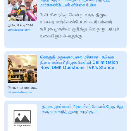
மார்க்கண்டேயன் சர்ச்சை பேச்சு
பேசி சிறைக்கு சென்று வந்த
திமுக
எம்எல்ஏ மார்க்கண்டேயன் கூறியுள்ளார்.
🕑
Sat, 8 Aug 2026
தமிழக முதல்வர் குறித்து அவதூறு பரப்பும்
tamil.abplive.com
வகையிலும் அவருக்கு
தொகுதி மறுவரையறை மசோதா- தவெக
நிலை என்ன? திமுக கேள்வி Delimitation
Row: DMK Questions TVK's Stance
🕑
2026-08-08T08:42
minnambalam.com
திமுக முன்னாள் அமைச்சர் கே.என்.நேரு மீது
வருமானவரித் துறை வழக்கு..!