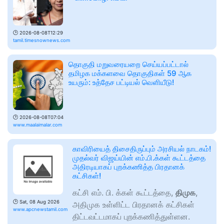
🕑
2026-08-08T12:29
tamil.timesnownews.com
தொகுதி மறுவரையறை செய்யப்பட்டால்
தமிழக மக்களவை தொகுதிகள் 59 ஆக
உயரும்: உத்தேச பட்டியல் வெளியீடு!
🕑
2026-08-08T07:04
www.maalaimalar.com
காவிரியைத் திசைதிருப்பும் அரசியல் நாடகம்!
முதல்வர் விஜய்யின் எம்.பி.க்கள் கூட்டத்தை
அதிரடியாகப் புறக்கணித்த பிரதானக்
கட்சிகள்!
கட்சி எம். பி. க்கள் கூட்டத்தை,
திமுக
,
🕑
Sat, 08 Aug 2026
அதிமுக உள்ளிட்ட பிரதானக் கட்சிகள்
www.apcnewstamil.com
திட்டவட்டமாகப் புறக்கணித்துள்ளன.