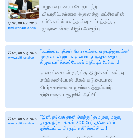
மறுவரையறை மசோதா பற்றி
விவாதிப்பதற்காக அனைத்து கட்சிகளின்
எம்பிகளின் கலந்தாய்வு கூட்டத்திற்கு
🕑
Sat, 08 Aug 2026
முதலமைச்சர் விஜய் அழைப்பு
tamil.webdunia.com
“பயங்கரவாதிகள் போல எங்களை நடத்துறாங்க”
🕑
Sat, 08 Aug 2026
முதல்வர் விஜய் பக்குவமா நடந்துக்கணும்….
www.seithisolai.com
திமுக மார்க்கண்டேயன் அதிரடிப் பேச்சு….!!
நடவடிக்கைகள் குறித்து
திமுக
எம். எல். ஏ
மார்க்கண்டேயன் மிகக் கடுமையான
விமர்சனங்களை முன்வைத்துள்ளார்.
தற்போதைய சூழலில் ஆட்சிப்
“இனி தவெக தான் கெத்து” தமுமுக, மஜக,
🕑
Sat, 08 Aug 2026
நாதக நிர்வாகிகள் 700 பேர் தவெகவில்
www.seithisolai.com
ஐக்கியம்…. மிரளும் எதிர்க்கட்சி….!!