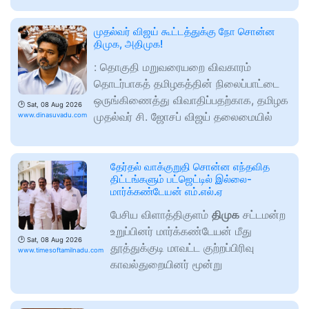
முதல்வர் விஜய் கூட்டத்துக்கு நோ சொன்ன
திமுக, அதிமுக!
: தொகுதி மறுவரையறை விவகாரம்
தொடர்பாகத் தமிழகத்தின் நிலைப்பாட்டை
ஒருங்கிணைத்து விவாதிப்பதற்காக, தமிழக
🕑
Sat, 08 Aug 2026
முதல்வர் சி. ஜோசப் விஜய் தலைமையில்
www.dinasuvadu.com
தேர்தல் வாக்குறுதி சொன்ன எந்தவித
திட்டங்களும் பட்ஜெட்டில் இல்லை-
மார்க்கண்டேயன் எம்.எல்.ஏ
பேசிய விளாத்திகுளம்
திமுக
சட்டமன்ற
உறுப்பினர் மார்க்கண்டேயன் மீது
🕑
Sat, 08 Aug 2026
தூத்துக்குடி மாவட்ட குற்றப்பிரிவு
www.timesoftamilnadu.com
காவல்துறையினர் மூன்று