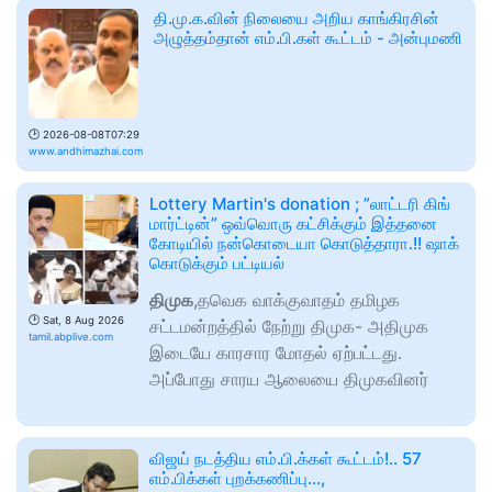
தி.மு.க.வின் நிலையை அறிய காங்கிரசின்
அழுத்தம்தான் எம்.பி.கள் கூட்டம் - அன்புமணி
🕑
2026-08-08T07:29
www.andhimazhai.com
Lottery Martin's donation ; ”லாட்டரி கிங்
மார்ட்டின்” ஒவ்வொரு கட்சிக்கும் இத்தனை
கோடியில் நன்கொடையா கொடுத்தாரா.!! ஷாக்
கொடுக்கும் பட்டியல்
திமுக
,தவெக வாக்குவாதம் தமிழக
🕑
Sat, 8 Aug 2026
சட்டமன்றத்தில் நேற்று திமுக- அதிமுக
tamil.abplive.com
இடையே காரசார மோதல் ஏற்பட்டது.
அப்போது சாரய ஆலையை திமுகவினர்
விஜய் நடத்திய எம்.பி.க்கள் கூட்டம்!.. 57
எம்.பிக்கள் புறக்கணிப்பு...,