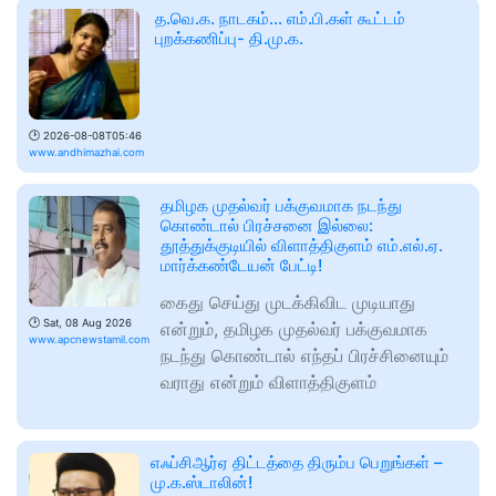
த.வெ.க. நாடகம்... எம்.பி.கள் கூட்டம்
புறக்கணிப்பு- தி.மு.க.
🕑
2026-08-08T05:46
www.andhimazhai.com
தமிழக முதல்வர் பக்குவமாக நடந்து
கொண்டால் பிரச்சனை இல்லை:
தூத்துக்குடியில் விளாத்திகுளம் எம்.எல்.ஏ.
மார்க்கண்டேயன் பேட்டி!
கைது செய்து முடக்கிவிட முடியாது
🕑
Sat, 08 Aug 2026
என்றும், தமிழக முதல்வர் பக்குவமாக
www.apcnewstamil.com
நடந்து கொண்டால் எந்தப் பிரச்சினையும்
வராது என்றும் விளாத்திகுளம்
எஃப்சிஆர்ஏ திட்டத்தை திரும்ப பெறுங்கள் –
மு.க.ஸ்டாலின்!