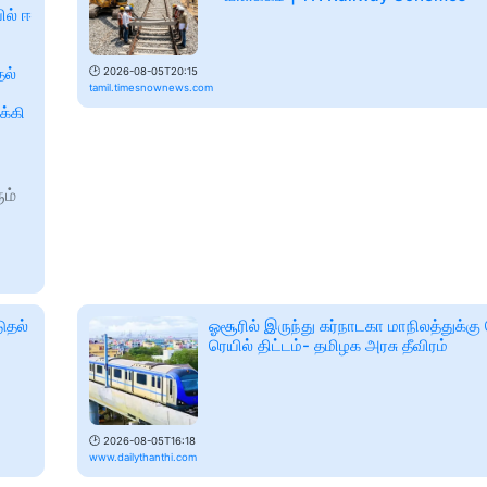
ில் ஈ
தல்
🕑
2026-08-05T20:15
tamil.timesnownews.com
க்கி
ம்
டுதல்
ஓசூரில் இருந்து கர்நாடகா மாநிலத்துக்க
ரெயில் திட்டம்- தமிழக அரசு தீவிரம்
🕑
2026-08-05T16:18
www.dailythanthi.com