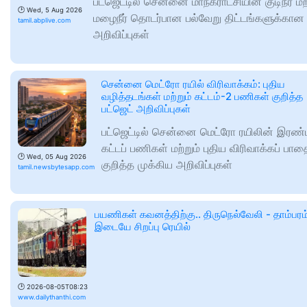
பட்ஜெட்டில் சென்னை மாநகராட்சியின் குடிநீர் மற்
🕑
Wed, 5 Aug 2026
மழைநீர் தொடர்பான பல்வேறு திட்டங்களுக்கான
tamil.abplive.com
அறிவிப்புகள்
சென்னை மெட்ரோ ரயில் விரிவாக்கம்: புதிய
வழித்தடங்கள் மற்றும் கட்டம்-2 பணிகள் குறித்த
பட்ஜெட் அறிவிப்புகள்
பட்ஜெட்டில் சென்னை மெட்ரோ ரயிலின் இரண்ட
கட்டப் பணிகள் மற்றும் புதிய விரிவாக்கப் பா
🕑
Wed, 05 Aug 2026
குறித்த முக்கிய அறிவிப்புகள்
tamil.newsbytesapp.com
பயணிகள் கவனத்திற்கு.. திருநெல்வேலி - தாம்பரம
இடையே சிறப்பு ரெயில்
🕑
2026-08-05T08:23
www.dailythanthi.com