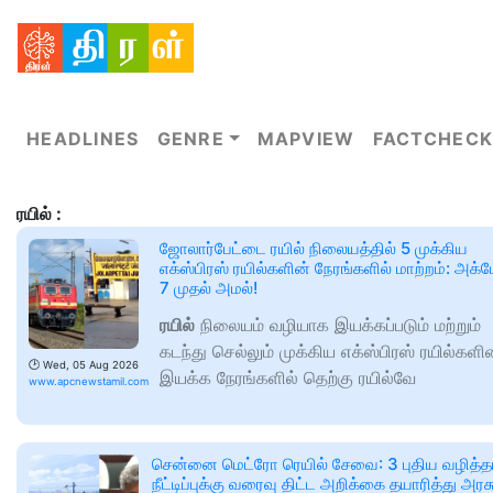
HEADLINES
GENRE
MAPVIEW
FACTCHECK
ரயில் :
ஜோலார்பேட்டை ரயில் நிலையத்தில் 5 முக்கிய
எக்ஸ்பிரஸ் ரயில்களின் நேரங்களில் மாற்றம்: அக்
7 முதல் அமல்!
ரயில்
நிலையம் வழியாக இயக்கப்படும் மற்றும்
கடந்து செல்லும் முக்கிய எக்ஸ்பிரஸ் ரயில்களி
🕑
Wed, 05 Aug 2026
இயக்க நேரங்களில் தெற்கு ரயில்வே
www.apcnewstamil.com
சென்னை மெட்ரோ ரெயில் சேவை: 3 புதிய வழித்
நீட்டிப்புக்கு வரைவு திட்ட அறிக்கை தயாரித்து அரசு