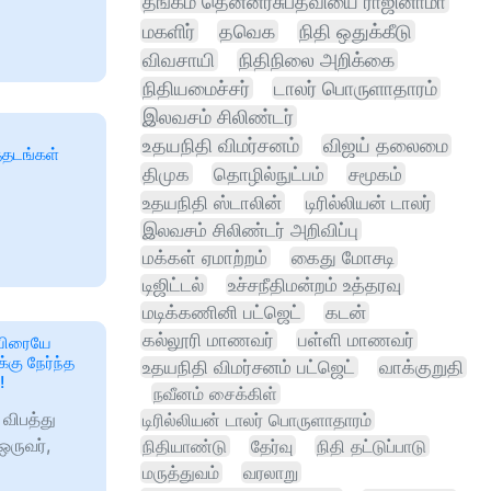
தங்கம் தென்னரசுபதவியை ராஜினாமா
மகளிர்
தவெக
நிதி ஒதுக்கீடு
விவசாயி
நிதிநிலை அறிக்கை
நிதியமைச்சர்
டாலர் பொருளாதாரம்
இலவசம் சிலிண்டர்
உதயநிதி விமர்சனம்
விஜய் தலைமை
த்தடங்கள்
திமுக
தொழில்நுட்பம்
சமூகம்
உதயநிதி ஸ்டாலின்
டிரில்லியன் டாலர்
இலவசம் சிலிண்டர் அறிவிப்பு
மக்கள் ஏமாற்றம்
கைது மோசடி
டிஜிட்டல்
உச்சநீதிமன்றம் உத்தரவு
மடிக்கணினி பட்ஜெட்
கடன்
கல்லூரி மாணவர்
பள்ளி மாணவர்
உயிரையே
்கு நேர்ந்த
உதயநிதி விமர்சனம் பட்ஜெட்
வாக்குறுதி
!
நவீனம் சைக்கிள்
விபத்து
டிரில்லியன் டாலர் பொருளாதாரம்
ஒருவர்,
நிதியாண்டு
தேர்வு
நிதி தட்டுப்பாடு
மருத்துவம்
வரலாறு