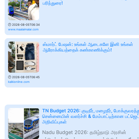
பரிந்துரை!
🕑
2026-08-05T06:34
www.maalaimalar.com
ஸ்மார்ட் பேஷன்: உங்கள் ஆடைகளே இனி உங்கள்
ஆரோக்கியத்தைக் கண்காணிக்கும்!
🕑
2026-08-05T06:45
kalkionline.com
TN Budget 2026: குடிநீர், மழைநீர், போக்குவரத்து
சென்னையின் வளர்ச்சி & மேம்பாட்டிற்கான பட்ஜெட
அறிவிப்புகள்
Nadu Budget 2026: தமிழ்நாடு அரசின்