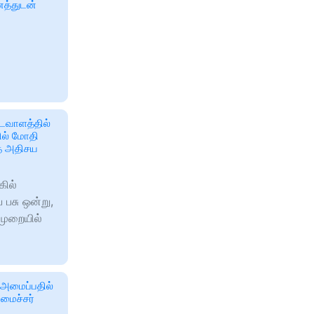
வனத்துடன்
டவாளத்தில்
ில் மோதி
்த அதிசய
கில்
பசு ஒன்று,
முறையில்
் அமைப்பதில்
மைச்சர்