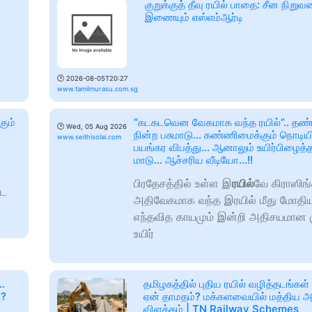
குறுக்குத் தீவு ரயில் பாதை: சீன நிறு
இணையும் எஸ்எம்ஆர்டி
🕑
2026-08-05T20:27
www.tamilmurasu.com.sg
கும்
“கடகடவென வேகமாக வந்த ரயில்”.. தண்
🕑
Wed, 05 Aug 2026
நின்ற பசுமாடு… கண்ணிமைக்கும் நொடிய
www.seithisolai.com
பயங்கர விபத்து… ஆனாலும் உயிர்பிழைத
மாடு… ஆச்சரிய வீடியோ…!!
பிரதேசத்தில் உள்ள இ
ரயில்
வே கிராஸிங்
்ட
அதிவேகமாக வந்த இரயில் மீது மோதிய 
எந்தவித காயமும் இன்றி அதிசயமான 
உயிர்
.
தமிழகத்தில் புதிய ரயில் வழித்தடங்கள
ா?
ஏன் தாமதம்? மக்களவையில் மத்திய அ
விளக்கம் | TN Railway Schemes