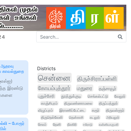
24
ஐ ஆதரவு
Districts
ாப் காவல்துறை
சென்னை
திருச்சிராப்பள்ளி
ஐஎஸ்ஐ)
கோயம்புத்தூர்
மதுரை
வந்த இரண்டு
தஞ்சாவூர்
ுக்களை
புதுச்சேரி
தூத்துக்குடி
செங்கல்பட்டு
வேலூர்
காஞ்சிபுரம்
திருவண்ணாமலை
திருப்பத்தூர்
விழுப்புரம்
இராணிப்பேட்டை
கரூர்
திருவள்ளூர்
திருநெல்வேலி
தென்காசி
கடலூர்
அரியலூர்
ல்லி – போரூர்
சேலம்
தேனி
நீலகிரி
ஈரோடு
கன்னியாகுமரி
ில்