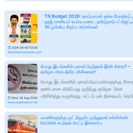
TN Budget 2026: தாய்மாமன் தங்க மோதிரம் 
ஹஜ் மானியம் உயர்வு வரை.. தமிழ்நாடு பட்ஜெட்டி
10 முக்கிய சிறப்பு அம்சங்கள்
🕑
2026-08-05T13:58
tamil.timesnownews.com
பொது இடங்களில் புகைப்பிடித்தால் இனி சிறை? –
தமிழக அரசு தீவிர பரிசீலனை!
பொது இடங்களில் புகைப்பிடிப்பவர்களுக்கு சிற
தண்டனை விதிப்பது குறித்து தமிழக அரசு
பரிசீலித்து வருகிறது. சட்டம் பஸ் நிலையம், ரெயி
🕑
Wed, 05 Aug 2026
www.ceylonmirror.net
பயணிகளுக்கு குட் நியூஸ்: முத்துநகர் எக்ஸ்பிரஸ்
ரெயிலில் கூடுதல் பெட்டி இணைப்பு