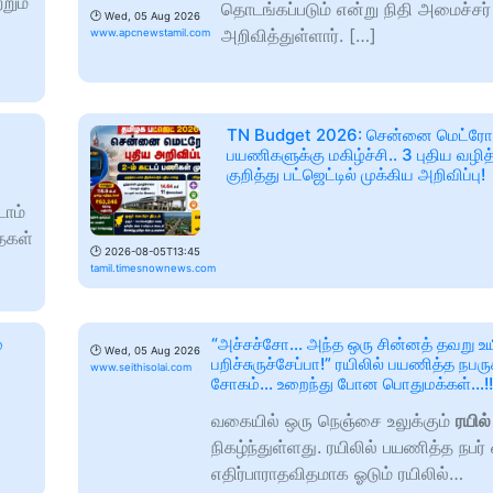
றும்
தொடங்கப்படும் என்று நிதி அமைச்சர்
🕑
Wed, 05 Aug 2026
அறிவித்துள்ளார். […]
www.apcnewstamil.com
TN Budget 2026: சென்னை மெட்ரோ
பயணிகளுக்கு மகிழ்ச்சி.. 3 புதிய வழி
குறித்து பட்ஜெட்டில் முக்கிய அறிவிப்பு!
ாம்
தைகள்
🕑
2026-08-05T13:45
tamil.timesnownews.com
்
“அச்சச்சோ… அந்த ஒரு சின்னத் தவறு 
🕑
Wed, 05 Aug 2026
பறிச்சுருச்சேப்பா!” ரயிலில் பயணித்த நபருக
www.seithisolai.com
சோகம்… உறைந்து போன பொதுமக்கள்…!!
வகையில் ஒரு நெஞ்சை உலுக்கும்
ரயில்
நிகழ்ந்துள்ளது. ரயிலில் பயணித்த நபர் 
எதிர்பாராதவிதமாக ஓடும் ரயிலில்…