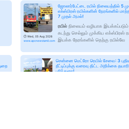
ஜோலார்பேட்டை ரயில் நிலையத்தில் 5 மு
எக்ஸ்பிரஸ் ரயில்களின் நேரங்களில் மாற்
7 முதல் அமல்!
ரயில்
நிலையம் வழியாக இயக்கப்படும் 
கடந்து செல்லும் முக்கிய எக்ஸ்பிரஸ் 
🕑
Wed, 05 Aug 2026
இயக்க நேரங்களில் தெற்கு ரயில்வே
www.apcnewstamil.com
சென்னை மெட்ரோ ரெயில் சேவை: 3 புதி
துறை
நீட்டிப்புக்கு வரைவு திட்ட அறிக்கை தயாரி
பரிந்துரை!
்டு
🕑
2026-08-05T06:34
www.maalaimalar.com
ோரூர்
ஸ்மார்ட் பேஷன்: உங்கள் ஆடைகளே இனி 
ஆரோக்கியத்தைக் கண்காணிக்கும்!