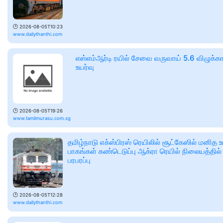
🕑
2026-08-05T10:23
www.dailythanthi.com
எஸ்எம்ஆர்டி ரயில் சேவை வருவாய் 5.6 விழுக்க
உயர்வு
🕑
2026-08-05T19:26
www.tamilmurasu.com.sg
தமிழ்நாடு எக்ஸ்பிரஸ் ரெயிலில் சூட்கேஸில் மனித உ
பாகங்கள் கண்டெடுப்பு ஆக்ரா ரெயில் நிலையத்தில்
பரபரப்பு
🕑
2026-08-05T12:28
www.dailythanthi.com