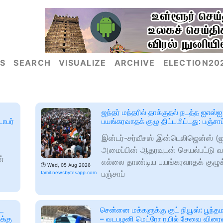
S
SEARCH
VISUALIZE
ARCHIVE
ELECTION20
ஜந்தர் மந்தரில் தாக்குதல் நடத்த ஐஎஸ்
டோபர்
பயங்கரவாதக் குழு திட்டமிட்டது: பஞ்ச
இன்டர்-சர்வீசஸ் இன்டெலிஜென்ஸ் (
அமைப்பின் ஆதரவுடன் செயல்பட்டு 
ன்
எல்லை தாண்டிய பயங்கரவாதக் குழ
🕑
Wed, 05 Aug 2026
பஞ்சாப்
tamil.newsbytesapp.com
தட
சென்னை மக்களுக்கு குட் நியூஸ்: பூந்தம
க்கு
– வடபழனி மெட்ரோ ரயில் சேவை விரைவ