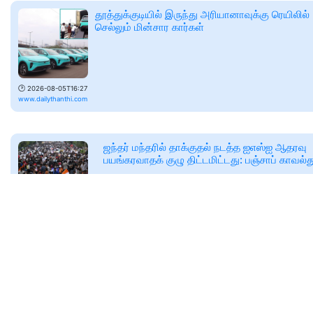
தூத்துக்குடியில் இருந்து அரியானாவுக்கு ரெயிலில்
செல்லும் மின்சார கார்கள்
🕑
2026-08-05T16:27
www.dailythanthi.com
ஜந்தர் மந்தரில் தாக்குதல் நடத்த ஐஎஸ்ஐ ஆதரவு
பயங்கரவாதக் குழு திட்டமிட்டது: பஞ்சாப் காவல்
இன்டர்-சர்வீசஸ் இன்டெலிஜென்ஸ் (ஐஎஸ்ஐ)
அமைப்பின் ஆதரவுடன் செயல்பட்டு வந்த இரண
எல்லை தாண்டிய பயங்கரவாதக் குழுக்களை
🕑
Wed, 05 Aug 2026
பஞ்சாப்
tamil.newsbytesapp.com
சென்னை மக்களுக்கு குட் நியூஸ்: பூந்தமல்லி – ப
– வடபழனி மெட்ரோ ரயில் சேவை விரைவில்
தொடக்கம்! பட்ஜெட்டில் தவெக அரசு அறிவிப்பு!