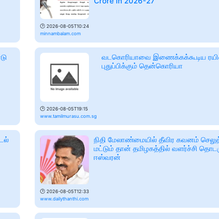
Crore in 2026-27
🕑
2026-08-05T10:24
minnambalam.com
ாடு
வடகொரியாவை இணைக்கக்கூடிய ரயில் 
புதுப்பிக்கும் தென்கொரியா
🕑
2026-08-05T19:15
www.tamilmurasu.com.sg
டல்
நிதி மேலாண்மையில் தீவிர கவனம் செலுத
மட்டும் தான் தமிழகத்தில் வளர்ச்சி தொடர
ஈஸ்வரன்
🕑
2026-08-05T12:33
www.dailythanthi.com