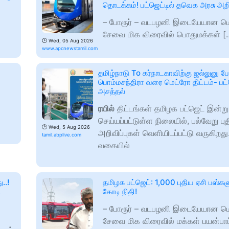
தொடக்கம்! பட்ஜெட்டில் தவெக அரசு அறிவ
– போரூர் – வடபழனி இடையேயான ம
சேவை மிக விரைவில் பொதுமக்கள் [
🕑
Wed, 05 Aug 2026
www.apcnewstamil.com
தமிழ்நாடு To கர்நாடகாவிற்கு ஜல்லுனு ப
பொம்மசந்திரா வரை மெட்ரோ திட்டம்- பட்ஜ
அசத்தல்
ரயில்
திட்டங்கள் தமிழக பட்ஜெட் இன்று
செய்யப்பட்டுள்ள நிலையில், பல்வேறு பு
🕑
Wed, 5 Aug 2026
அறிவிப்புகள் வெளியிடப்பட்டு வருகிறது
tamil.abplive.com
வகையில்
..!
தமிழக பட்ஜெட்: 1,000 புதிய ஏசி பஸ்கள
்
கோடி நிதி!
– போரூர் – வடபழனி இடையேயான ம
சேவை மிக விரைவில் மக்கள் பயன்பாட்