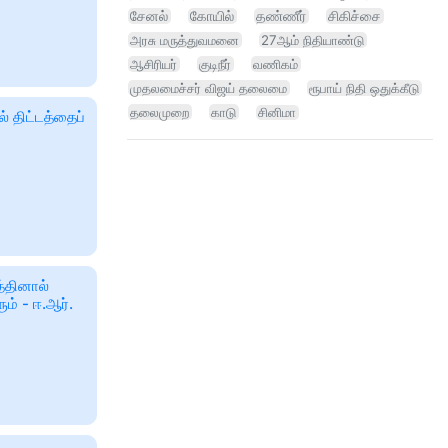
சேனல்
கோயில்
தண்ணீர்
சிகிச்சை
அரசு மருத்துவமனை
27ஆம் நிதியாண்டு
ஆசிரியர்
குடிநீர்
வணிகம்
முதலமைச்சர் விஜய் தலைமை
ரூபாய் நிதி ஒதுக்கீடு
தலைமுறை
காடு
சினிமா
திட்டத்தைப்
்தினால்
ும் - ஈ.ஆர்.