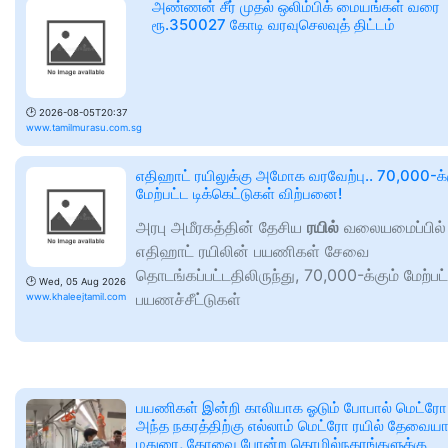
அண்ணன் சீர் முதல் ஒலிம்பிக் மையங்கள் வரை
ரூ.350027 கோடி வரவுசெலவுத் திட்டம்
🕑
2026-08-05T20:37
www.tamilmurasu.com.sg
எதிஹாட் ரயிலுக்கு அமோக வரவேற்பு.. 70,000-க்
மேற்பட்ட டிக்கெட்டுகள் விற்பனை!
அரபு அமீரகத்தின் தேசிய
ரயில்
வலையமைப்பில்
எதிஹாட் ரயிலின் பயணிகள் சேவை
தொடங்கப்பட்டதிலிருந்து, 70,000-க்கும் மேற்பட
🕑
Wed, 05 Aug 2026
பயணச்சீட்டுகள்
www.khaleejtamil.com
பயணிகள் இன்றி காலியாக ஓடும் போபால் மெட்ரோ.
அந்த நகரத்திற்கு எல்லாம் மெட்ரோ ரயில் தேவைய
மதுரை, கோவை போன்ற தொழில்நகரங்களுக்கு