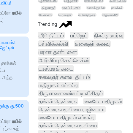
புதுக்கோட்டை
விருதுநகர்
இராமநாதபுரம்
திண்டுக்கல்
ிப்பு!
திருவாரூர்
நாகப்பட்டினம்
கள்ளக்குறிச்சி
நாமக்கல்
ெட்ரோ
ரயில்
சிவகங்கை
பெரம்பலூர்
மயிலாடுதுறை
கிருஷ்ணகிரி
…]
Trending
வீடு திட்டம்
பட்ஜெட்
நிஃப்டி உயர்வு
ோகலாம்.!
பள்ளிக்கல்வி
கலைஞர் கனவு
ெட்டில்
மரண தண்டனை
அறிவிப்பு சென்செக்ஸ்
 தாக்கல்
டாஸ்மாக் கடை
திய
கலைஞர் கனவு திட்டம்
. அந்த
மதிமுகம் எம்எல்ஏ
திருமாவளவன்வட்டி விகிதம்
தங்கம் தென்னரசு
வைகோ மதிமுகம்
ுக்கு ரூ.500
தென்னரசுபதவியை ராஜினாமா
வைகோ மதிமுகம் எம்எல்ஏ
ெட்ரோ
ரயில்
தங்கம் தென்னரசுபதவியை
டிற்காகத்